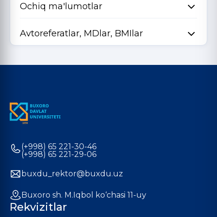
Ochiq ma'lumotlar
Avtoreferatlar, MDlar, BMIlar
(+998) 65 221-30-46
(+998) 65 221-29-06
buxdu_rektor@buxdu.uz
Buxoro sh. M.Iqbol ko‘chasi 11-uy
Rekvizitlar