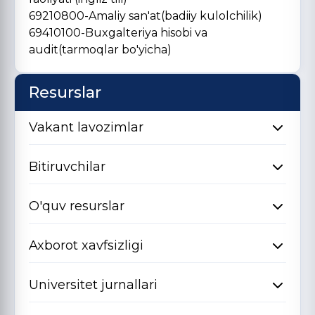
69210800-Amaliy san'at(badiiy kulolchilik)
69410100-Buxgalteriya hisobi va
audit(tarmoqlar bo'yicha)
Resurslar
Vakant lavozimlar
Bitiruvchilar
O'quv resurslar
Axborot xavfsizligi
Universitet jurnallari