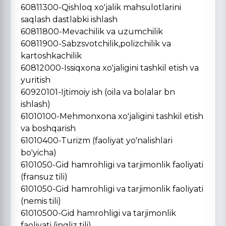
60811300-Qishloq xo'jalik mahsulotlarini
saqlash dastlabki ishlash
60811800-Mevachilik va uzumchilik
60811900-Sabzsvotchilik,polizchilik va
kartoshkachilik
60812000-Issiqxona xo'jaligini tashkil etish va
yuritish
60920101-Ijtimoiy ish (oila va bolalar bn
ishlash)
61010100-Mehmonxona xo'jaligini tashkil etish
va boshqarish
61010400-Turizm (faoliyat yo'nalishlari
bo'yicha)
6101050-Gid hamrohligi va tarjimonlik faoliyati
(fransuz tili)
6101050-Gid hamrohligi va tarjimonlik faoliyati
(nemis tili)
61010500-Gid hamrohligi va tarjimonlik
faoliyati (ingliz tili)