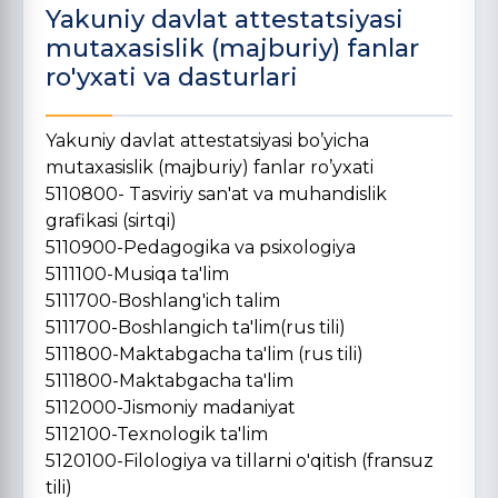
Yakuniy davlat attestatsiyasi
mutaxasislik (majburiy) fanlar
ro'yxati va dasturlari
Yakuniy davlat attestatsiyasi bo’yicha
mutaxasislik (majburiy) fanlar ro’yxati
5110800- Tasviriy san'at va muhandislik
grafikasi (sirtqi)
5110900-Pedagogika va psixologiya
5111100-Musiqa ta'lim
5111700-Boshlang'ich talim
5111700-Boshlangich ta'lim(rus tili)
5111800-Maktabgacha ta'lim (rus tili)
5111800-Maktabgacha ta'lim
5112000-Jismoniy madaniyat
5112100-Texnologik ta'lim
5120100-Filologiya va tillarni o'qitish (fransuz
tili)