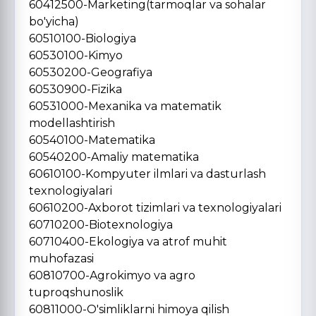
60412500-Marketing(tarmoqlar va sohalar
bo'yicha)
60510100-Biologiya
60530100-Kimyo
60530200-Geografiya
60530900-Fizika
60531000-Mexanika va matematik
modellashtirish
60540100-Matematika
60540200-Amaliy matematika
60610100-Kompyuter ilmlari va dasturlash
texnologiyalari
60610200-Axborot tizimlari va texnologiyalari
60710200-Biotexnologiya
60710400-Ekologiya va atrof muhit
muhofazasi
60810700-Agrokimyo va agro
tuproqshunoslik
60811000-O'simliklarni himoya qilish