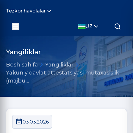
Tezkor havolalar
UZ
Yangiliklar
Bosh sahifa
Yangiliklar
Yakuniy davlat attestatsiyasi mutaxasislik
(majbu…
03.03.2026