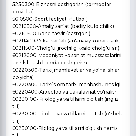
5230300-Biznesni boshqarish (tarmoqlar
bo'yicha)
5610500-Sport faoliyati (futbol)
60210500-Amaliy san'at (badiiy kulolchilik)
60210500-Rang tasvir (dastgohi)
60211400-Vokal san'ati (an'anaviy xonandalik)
60211500-Cholg'u ijrochiligi (xalq cholg'ulari)
60212000-Madaniyat va san'at muassasalarini
tashkil etish hamda boshqarish
60220300-Tarix( mamlakatlar va yo'nalishlar
bo'yicha)
60220300-Tarix(islom tarixi manbashunosligi)
60220400-Arxeologiya bakalavriat yo'nalishi
60230100- Filologiya va tillarni o'qitish (ingliz
tili)
60230100- Filologiya va tillarni o'qitish (o'zbek
tili)
60230100-Filologiya va tillarni o'qitish nemis
tili