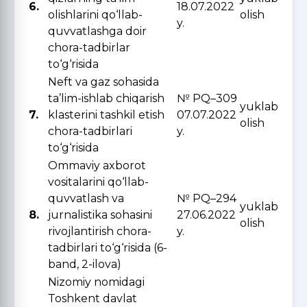
6.
18.07.2022
olishlarini qo‘llab-
olish
y.
quvvatlashga doir
chora-tadbirlar
to‘g‘risida
Neft va gaz sohasida
ta’lim-ishlab chiqarish
№ PQ–309
yuklab
7.
klasterini tashkil etish
07.07.2022
olish
chora-tadbirlari
y.
to‘g‘risida
Ommaviy axborot
vositalarini qo‘llab-
quvvatlash va
№ PQ–294
yuklab
8.
jurnalistika sohasini
27.06.2022
olish
rivojlantirish chora-
y.
tadbirlari to‘g‘risida (6-
band, 2-ilova)
Nizomiy nomidagi
Toshkent davlat