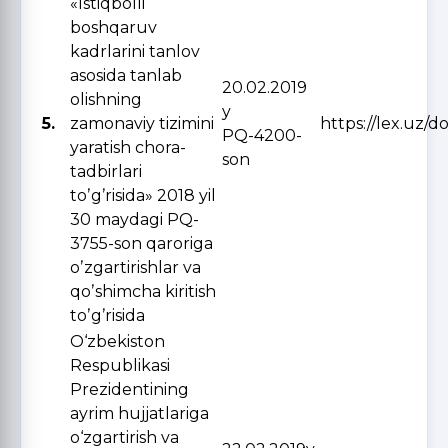
«Istiqbolli
boshqaruv
kadrlarini tanlov
asosida tanlab
20.02.2019
olishning
y
5.
zamonaviy tizimini
https://lex.uz/d
PQ-4200-
yaratish chora-
son
tadbirlari
toʼgʼrisida» 2018 yil
30 maydagi PQ-
3755-son qaroriga
oʼzgartirishlar va
qoʼshimcha kiritish
toʼgʼrisida
O‘zbekiston
Respublikasi
Prezidentining
ayrim hujjatlariga
o‘zgartirish va