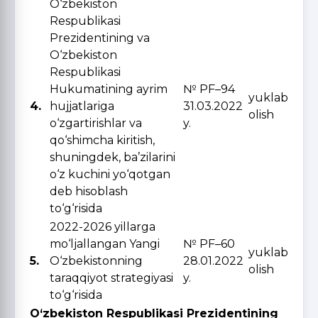
O‘zbekiston
Respublikasi
Prezidentining va
O‘zbekiston
Respublikasi
Hukumatining ayrim
№ PF–94
yuklab
4.
hujjatlariga
31.03.2022
olish
o‘zgartirishlar va
y.
qo‘shimcha kiritish,
shuningdek, ba’zilarini
o‘z kuchini yo‘qotgan
deb hisoblash
to‘g‘risida
2022-2026 yillarga
mo‘ljallangan Yangi
№ PF–60
yuklab
5.
O‘zbekistonning
28.01.2022
olish
taraqqiyot strategiyasi
y.
to‘g‘risida
O‘zbekiston Respublikasi Prezidentining