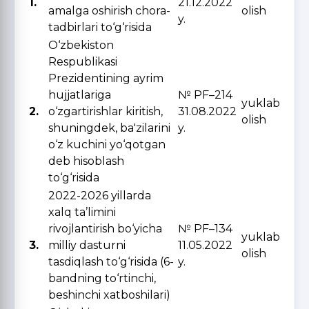
1.
21.12.2022
amalga oshirish chora-
olish
y.
tadbirlari to‘g‘risida
O‘zbekiston
Respublikasi
Prezidentining ayrim
hujjatlariga
№ PF–214
yuklab
2.
o‘zgartirishlar kiritish,
31.08.2022
olish
shuningdek, ba'zilarini
y.
o‘z kuchini yo‘qotgan
deb hisoblash
to‘g‘risida
2022-2026 yillarda
xalq ta’limini
rivojlantirish bo‘yicha
№ PF–134
yuklab
3.
milliy dasturni
11.05.2022
olish
tasdiqlash to‘g‘risida (6-
y.
bandning to‘rtinchi,
beshinchi xatboshilari)