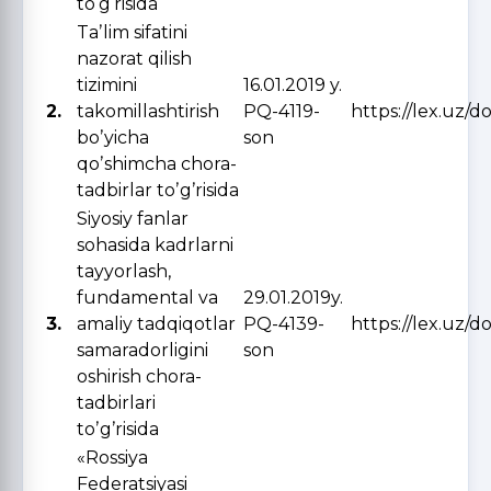
to‘g‘risida
Taʼlim sifatini
nazorat qilish
tizimini
16.01.2019 y.
2.
takomillashtirish
PQ-4119-
https://lex.uz/d
boʼyicha
son
qoʼshimcha chora-
tadbirlar toʼgʼrisida
Siyosiy fanlar
sohasida kadrlarni
tayyorlash,
fundamental va
29.01.2019y.
3.
amaliy tadqiqotlar
PQ-4139-
https://lex.uz/d
samaradorligini
son
oshirish chora-
tadbirlari
toʼgʼrisida
«Rossiya
Federatsiyasi