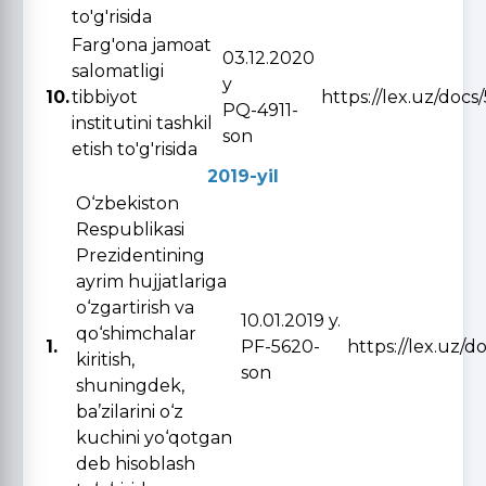
to'g'risida
Farg'ona jamoat
03.12.2020
salomatligi
y
10.
tibbiyot
https://lex.uz/docs
PQ-4911-
institutini tashkil
son
etish to'g'risida
2019-yil
O‘zbekiston
Respublikasi
Prezidentining
ayrim hujjatlariga
o‘zgartirish va
10.01.2019 y.
qo‘shimchalar
1.
PF-5620-
https://lex.uz/d
kiritish,
son
shuningdek,
ba’zilarini o‘z
kuchini yo‘qotgan
deb hisoblash