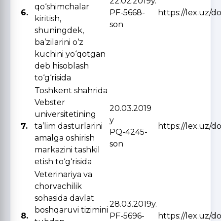
22.02.2019y.
qo‘shimchalar
6.
PF-5668-
https://lex.uz/d
kiritish,
son
shuningdek,
ba’zilarini o‘z
kuchini yo‘qotgan
deb hisoblash
to‘g‘risida
Toshkent shahrida
Vebster
20.03.2019
universitetining
y
7.
ta’lim dasturlarini
https://lex.uz/
PQ-4245-
amalga oshirish
son
markazini tashkil
etish to‘g‘risida
Veterinariya va
chorvachilik
sohasida davlat
28.03.2019y.
boshqaruvi tizimini
8.
PF-5696-
https://lex.uz/d