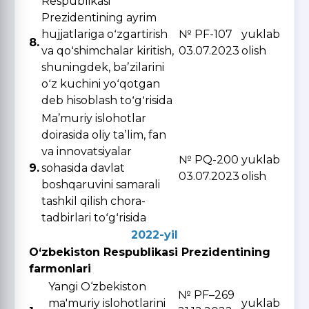
Respublikasi
Prezidentining ayrim
hujjatlariga oʻzgartirish
№ PF-107
yuklab
8.
va qoʻshimchalar kiritish,
03.07.2023
olish
shuningdek, baʼzilarini
oʻz kuchini yoʻqotgan
deb hisoblash toʻgʻrisida
Maʼmuriy islohotlar
doirasida oliy taʼlim, fan
va innovatsiyalar
№ PQ-200
yuklab
9.
sohasida davlat
03.07.2023
olish
boshqaruvini samarali
tashkil qilish chora-
tadbirlari toʻgʻrisida
2022-yil
O‘zbekiston Respublikasi Prezidentining
farmonlari
Yangi O‘zbekiston
№ PF–269
ma'muriy islohotlarini
yuklab