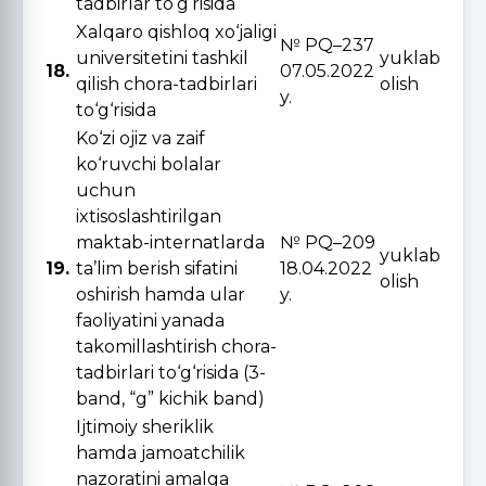
tadbirlar to‘g‘risida
Xalqaro qishloq xo‘jaligi
№ PQ–237
universitetini tashkil
yuklab
18.
07.05.2022
qilish chora-tadbirlari
olish
y.
to‘g‘risida
Ko‘zi ojiz va zaif
ko‘ruvchi bolalar
uchun
ixtisoslashtirilgan
maktab-internatlarda
№ PQ–209
yuklab
19.
ta’lim berish sifatini
18.04.2022
olish
oshirish hamda ular
y.
faoliyatini yanada
takomillashtirish chora-
tadbirlari to‘g‘risida (3-
band, “g” kichik band)
Ijtimoiy sheriklik
hamda jamoatchilik
nazoratini amalga