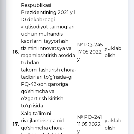
Respublikasi
Prezidentining 2021 yil
10 dekabrdagi
«Iqtisodiyot tarmoqlari
uchun muhandis
kadrlarni tayyorlash
№ PQ–245
tizimini innovatsiya va
yuklab
16.
17.05.2022
raqamlashtirish asosida
olish
y.
tubdan
takomillashtirish chora-
tadbirlari to‘g‘risida»gi
PQ-42-son qaroriga
qo‘shimcha va
o‘zgartirish kiritish
to‘g‘risida
Xalq ta’limini
№ PQ–241
rivojlantirishga oid
yuklab
17.
11.05.2022
qo‘shimcha chora-
olish
y.