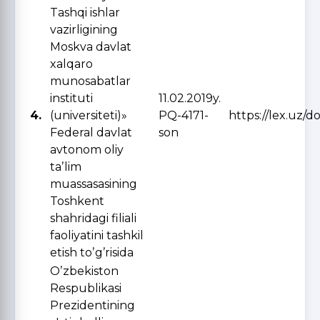
Tashqi ishlar
vazirligining
Moskva davlat
xalqaro
munosabatlar
instituti
11.02.2019y.
4.
(universiteti)»
PQ-4171-
https://lex.uz/d
Federal davlat
son
avtonom oliy
taʼlim
muassasasining
Toshkent
shahridagi filiali
faoliyatini tashkil
etish toʼgʼrisida
Oʼzbekiston
Respublikasi
Prezidentining