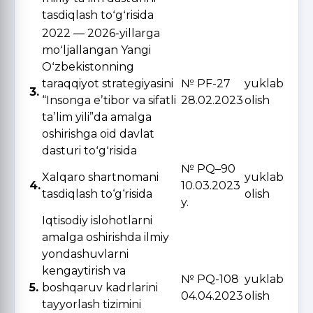
tasdiqlash toʻgʻrisida
2022 — 2026-yillarga
moʻljallangan Yangi
Oʻzbekistonning
taraqqiyot strategiyasini
№ PF-27
yuklab
3.
“Insonga eʼtibor va sifatli
28.02.2023
olish
taʼlim yili”da amalga
oshirishga oid davlat
dasturi toʻgʻrisida
№ PQ–90
Xalqaro shartnomani
yuklab
4.
10.03.2023
tasdiqlash to‘g‘risida
olish
y.
Iqtisodiy islohotlarni
amalga oshirishda ilmiy
yondashuvlarni
kengaytirish va
№ PQ-108
yuklab
5.
boshqaruv kadrlarini
04.04.2023
olish
tayyorlash tizimini