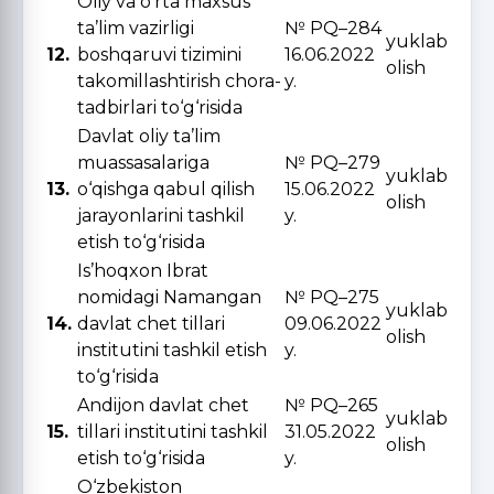
Oliy va o‘rta maxsus
ta’lim vazirligi
№ PQ–284
yuklab
12.
boshqaruvi tizimini
16.06.2022
olish
takomillashtirish chora-
y.
tadbirlari to‘g‘risida
Davlat oliy ta’lim
muassasalariga
№ PQ–279
yuklab
13.
o‘qishga qabul qilish
15.06.2022
olish
jarayonlarini tashkil
y.
etish to‘g‘risida
Is’hoqxon Ibrat
nomidagi Namangan
№ PQ–275
yuklab
14.
davlat chet tillari
09.06.2022
olish
institutini tashkil etish
y.
to‘g‘risida
Andijon davlat chet
№ PQ–265
yuklab
15.
tillari institutini tashkil
31.05.2022
olish
etish to‘g‘risida
y.
O‘zbekiston