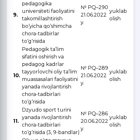
pedagogika
№ PQ–290
universiteti faoliyatini
yuklab
9.
21.06.2022
takomillashtirish
olish
y.
bo‘yicha qo‘shimcha
chora-tadbirlar
to‘g‘risida
Pedagogik ta’lim
sifatini oshirish va
pedagog kadrlar
№ PQ–289
tayyorlovchi oliy ta’lim
yuklab
10.
21.06.2022
muassasalari faoliyatini
olish
y.
yanada rivojlantirish
chora-tadbirlari
to‘g‘risida
Dzyudo sport turini
№ PQ–286
yanada rivojlantirish
yuklab
11.
20.06.2022
chora-tadbirlari
olish
y.
to‘g‘risida (3, 9-bandlar)