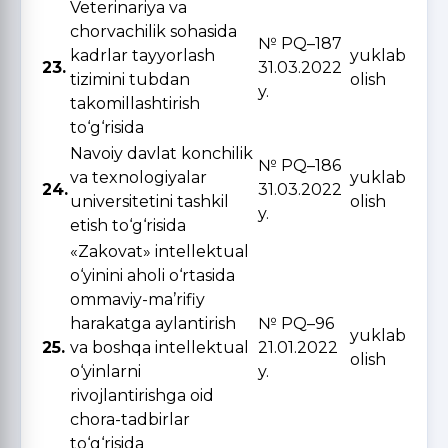
Veterinariya va
chorvachilik sohasida
№ PQ–187
kadrlar tayyorlash
yuklab
23.
31.03.2022
tizimini tubdan
olish
y.
takomillashtirish
to‘g‘risida
Navoiy davlat konchilik
№ PQ–186
va texnologiyalar
yuklab
24.
31.03.2022
universitetini tashkil
olish
y.
etish to‘g‘risida
«Zakovat» intellektual
o‘yinini aholi o‘rtasida
ommaviy-ma’rifiy
harakatga aylantirish
№ PQ–96
yuklab
25.
va boshqa intellektual
21.01.2022
olish
o‘yinlarni
y.
rivojlantirishga oid
chora-tadbirlar
to‘g‘risida