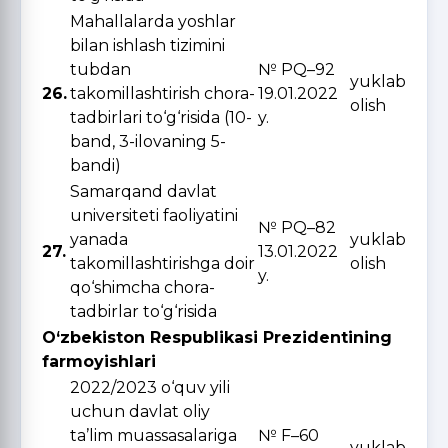
Mahallalarda yoshlar
bilan ishlash tizimini
tubdan
№ PQ–92
yuklab
26.
takomillashtirish chora-
19.01.2022
olish
tadbirlari to‘g‘risida (10-
y.
band, 3-ilovaning 5-
bandi)
Samarqand davlat
universiteti faoliyatini
№ PQ–82
yanada
yuklab
27.
13.01.2022
takomillashtirishga doir
olish
y.
qo‘shimcha chora-
tadbirlar to‘g‘risida
O‘zbekiston Respublikasi Prezidentining
farmoyishlari
2022/2023 o‘quv yili
uchun davlat oliy
ta’lim muassasalariga
№ F–60
yuklab