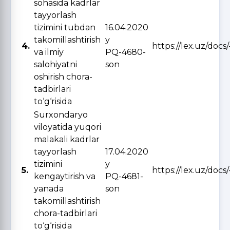
sohasida kadrlar
tayyorlash
tizimini tubdan
16.04.2020
takomillashtirish
y
4.
https://lex.uz/docs
va ilmiy
PQ-4680-
salohiyatni
son
oshirish chora-
tadbirlari
to‘g‘risida
Surxondaryo
viloyatida yuqori
malakali kadrlar
tayyorlash
17.04.2020
tizimini
y
5.
https://lex.uz/docs
kengaytirish va
PQ-4681-
yanada
son
takomillashtirish
chora-tadbirlari
to‘g‘risida