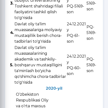
tibbiyot universitetining
y
3.
5169-
Toshkent shahridagi filiali
PQ-5169-
son
faoliyatini tashkil qilish
son
to'g'risida
Davlat oliy ta'lim
24.12.2021
PQ-
muassasalariga moliyaviy
y
4.
5169-
mustaqillik berish chora-
PQ-61-
son
tadbirlari to'g'risida
son
Davlat oliy ta'lim
muassasalarining
24.12.2021
akademik va tashkiliy-
PQ-
y
5.
boshqaruv mustaqilligini
5169-
PQ-60-
ta'minlash bo'yicha
son
son
qo'shimcha chora-tadbirlar
to'g'risida
2020-yil
O‘zbekiston
Respublikasi Oliy
va o‘rta maxsus