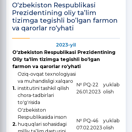
O‘zbekiston Respublikasi
Prezidentining oliy taʼlim
tizimga tegishli boʼlgan farmon
va qarorlar ro‘yhati
2023-yil
Oʻzbekiston Respublikasi Prezidentining
Oliy taʼlim tizimga tegishli boʼlgan
farmon va qarorlar roʻyhati
Oziq-ovqat texnologiyasi
va muhandisligi xalqaro
№ PQ-22
yuklab
1.
institutini tashkil qilish
26.01.2023
olish
chora-tadbirlari
toʻgʻrisida
Oʻzbekiston
Respublikasida inson
№ PQ-46
yuklab
2.
huquqlari sohasidagi
07.02.2023
olish
milliy taʼlim dasturini