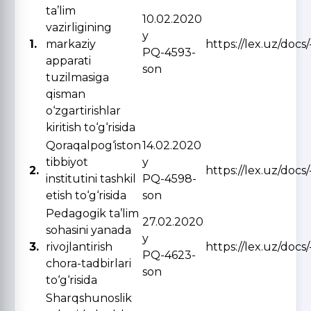
ta’lim
10.02.2020
vazirligining
y
1.
markaziy
https://lex.uz/docs
PQ-4593-
apparati
son
tuzilmasiga
qisman
o‘zgartirishlar
kiritish to‘g‘risida
Qoraqalpog‘iston
14.02.2020
tibbiyot
y
2.
https://lex.uz/docs
institutini tashkil
PQ-4598-
etish to‘g‘risida
son
Pedagogik ta’lim
27.02.2020
sohasini yanada
y
3.
rivojlantirish
https://lex.uz/docs
PQ-4623-
chora-tadbirlari
son
to‘g‘risida
Sharqshunoslik