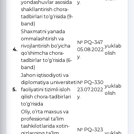
yondashuvlar asosida
y.
shakllantirish chora-
tadbirlari to‘g‘risida (9-
band)
Shaxmatni yanada
ommalashtirish va
№ PQ–347
rivojlantirish bo‘yicha
yuklab
4.
05.08.2022
qo‘shimcha chora-
olish
y.
tadbirlar to‘g‘risida (6-
band)
Jahon iqtisodiyoti va
diplomatiya universiteti
№ PQ–330
yuklab
5.
faoliyatini tizimli isloh
23.07.2022
olish
qilish chora-tadbirlari
y.
to‘g‘risida
Oliy, o‘rta maxsus va
professional ta’lim
tashkilotlarida xotin-
№ PQ–323
qizlarning ta’lim
yuklab