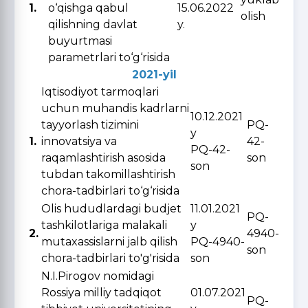
1.
o‘qishga qabul
15.06.2022
olish
qilishning davlat
y.
buyurtmasi
parametrlari to‘g‘risida
2021-yil
Iqtisodiyot tarmoqlari
uchun muhandis kadrlarni
10.12.2021
tayyorlash tizimini
PQ-
y
1.
innovatsiya va
42-
PQ-42-
raqamlashtirish asosida
son
son
tubdan takomillashtirish
chora-tadbirlari to‘g‘risida
Olis hududlardagi budjet
11.01.2021
PQ-
tashkilotlariga malakali
y
2.
4940-
mutaxassislarni jalb qilish
PQ-4940-
son
chora-tadbirlari to'g'risida
son
N.I.Pirogov nomidagi
Rossiya milliy tadqiqot
01.07.2021
PQ-