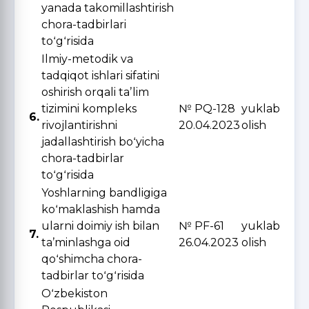
yanada takomillashtirish
chora-tadbirlari
toʻgʻrisida
Ilmiy-metodik va
tadqiqot ishlari sifatini
oshirish orqali taʼlim
tizimini kompleks
№ PQ-128
yuklab
6.
rivojlantirishni
20.04.2023
olish
jadallashtirish boʻyicha
chora-tadbirlar
toʻgʻrisida
Yoshlarning bandligiga
koʻmaklashish hamda
ularni doimiy ish bilan
№ PF-61
yuklab
7.
taʼminlashga oid
26.04.2023
olish
qoʻshimcha chora-
tadbirlar toʻgʻrisida
Oʻzbekiston