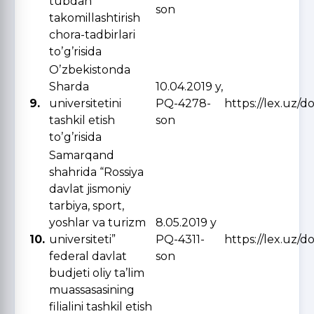
tubdan
son
takomillashtirish
chora-tadbirlari
toʼgʼrisida
Oʼzbekistonda
Sharda
10.04.2019 y,
9.
universitetini
PQ-4278-
https://lex.uz/
tashkil etish
son
toʼgʼrisida
Samarqand
shahrida “Rossiya
davlat jismoniy
tarbiya, sport,
yoshlar va turizm
8.05.2019 y
10.
universiteti”
PQ-4311-
https://lex.uz/
federal davlat
son
budjeti oliy ta’lim
muassasasining
filialini tashkil etish