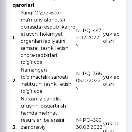
qarorlari
Yangi O‘zbekiston
ma'muriy islohotlari
doirasida respublika ijro
№ PQ–447
etuvchi hokimiyat
yuklab
1.
21.12.2022
organlari faoliyatini
olish
y.
samarali tashkil etish
chora-tadbirlari
to‘g‘risida
Namangan
№ PQ–386
to‘qimachilik sanoati
yuklab
2.
05.10.2022
institutini tashkil etish
olish
y.
to‘g‘risida
Norasmiy bandlik
ulushini qisqartirish
hamda mehnat
resurslari balansini
№ PQ–366
yuklab
3.
zamonaviy
30.08.2022
olish