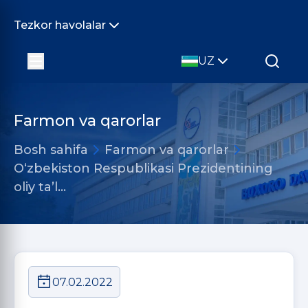
Tezkor havolalar
UZ
Farmon va qarorlar
Bosh sahifa
Farmon va qarorlar
O‘zbekiston Respublikasi Prezidentining
oliy taʼl…
07.02.2022