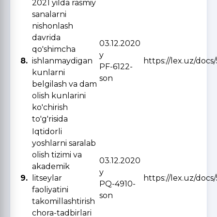
2021 yilda rasmiy
sanalarni
nishonlash
davrida
03.12.2020
qo'shimcha
y
8.
ishlanmaydigan
https://lex.uz/docs
PF-6122-
kunlarni
son
belgilash va dam
olish kunlarini
ko'chirish
to'g'risida
Iqtidorli
yoshlarni saralab
olish tizimi va
03.12.2020
akademik
y
9.
litseylar
https://lex.uz/docs
PQ-4910-
faoliyatini
son
takomillashtirish
chora-tadbirlari