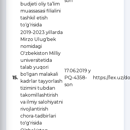
son
budjeti oliy ta’lim
muassasasi filialini
tashkil etish
to‘g‘risida
2019-2023 yillarda
Mirzo Ulug'bek
nomidagi
O'zbekiston Milliy
universitetida
talab yuqori
17.06.2019 y
bo'lgan malakali
15.
PQ-4358-
https://lex.uz/
kadrlar tayyorlash
son
tizimini tubdan
takomillashtirish
va ilmiy salohiyatni
rivojlantirish
chora-tadbirlari
to'g'risida