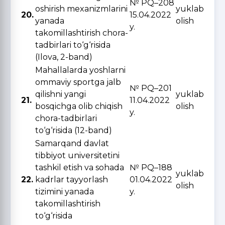
№ PQ–208
oshirish mexanizmlarini
yuklab
20.
15.04.2022
yanada
olish
y.
takomillashtirish chora-
tadbirlari to‘g‘risida
(Ilova, 2-band)
Mahallalarda yoshlarni
ommaviy sportga jalb
№ PQ–201
qilishni yangi
yuklab
21.
11.04.2022
bosqichga olib chiqish
olish
y.
chora-tadbirlari
to‘g‘risida (12-band)
Samarqand davlat
tibbiyot universitetini
tashkil etish va sohada
№ PQ–188
yuklab
22.
kadrlar tayyorlash
01.04.2022
olish
tizimini yanada
y.
takomillashtirish
to‘g‘risida