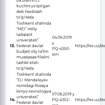
ba’zilarini o‘z
kuchini yo‘qotgan
deb hisoblash
to‘g‘risida
Toshkent shahrida
“MEI” milliy
tadqiqot
04.06.2019
universiteti”
y
13.
Federal davlat
https://lex.uz/d
PQ-4350-
budjeti oliy ta’lim
son
muassasasi filialini
tashkil etish
to‘g‘risida
Toshkent shahrida
“D.I. Mendeleyev
nomidagi Rossiya
kimyo-texnologiya
07.06.2019 y
universiteti”
14.
PQ-4352-
https://lex.uz/d
Federal davlat