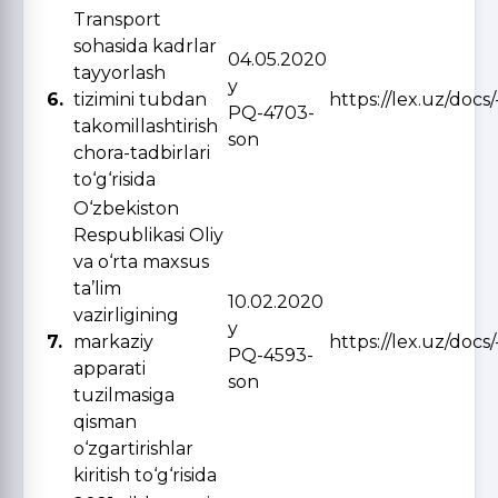
Transport
sohasida kadrlar
04.05.2020
tayyorlash
y
6.
tizimini tubdan
https://lex.uz/docs
PQ-4703-
takomillashtirish
son
chora-tadbirlari
to‘g‘risida
O‘zbekiston
Respublikasi Oliy
va o‘rta maxsus
ta’lim
10.02.2020
vazirligining
y
7.
markaziy
https://lex.uz/docs
PQ-4593-
apparati
son
tuzilmasiga
qisman
o‘zgartirishlar
kiritish to‘g‘risida