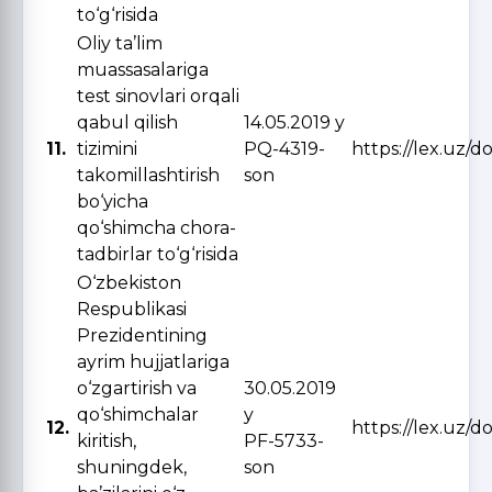
to‘g‘risida
Oliy ta’lim
muassasalariga
test sinovlari orqali
qabul qilish
14.05.2019 y
11.
tizimini
PQ-4319-
https://lex.uz/
takomillashtirish
son
bo‘yicha
qo‘shimcha chora-
tadbirlar to‘g‘risida
O‘zbekiston
Respublikasi
Prezidentining
ayrim hujjatlariga
o‘zgartirish va
30.05.2019
qo‘shimchalar
y
12.
https://lex.uz/d
kiritish,
PF-5733-
shuningdek,
son