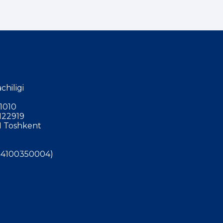
chiligi
1010
122919
 Toshkent
4100350004)