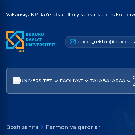
Vakansiya
KPI ko‘rsatkich
Ilmiy ko‘rsatkich
Tezkor hav
buxdu_rektor@buxdu.u
UNIVERSITET
FAOLIYAT
TALABALARGA
Bosh sahifa
Farmon va qarorlar