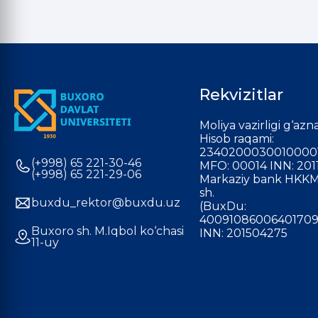
Rekvizitlar
Moliya vazirligi g‘azna
Hisob raqami:
2340200030010000
(+998) 65 221-30-46
MFO: 00014 INN: 201
(+998) 65 221-29-06
Markaziy bank HKKM
sh.
buxdu_rektor@buxdu.uz
(BuxDu:
40091086006401709
Buxoro sh. M.Iqbol ko‘chasi
INN: 201504275
11-uy