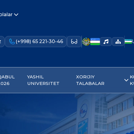
olalar
z
(+998) 65 221-30-46
QABUL
YASHIL
XORIJIY
K
2026
UNIVERSITET
TALABALAR
K