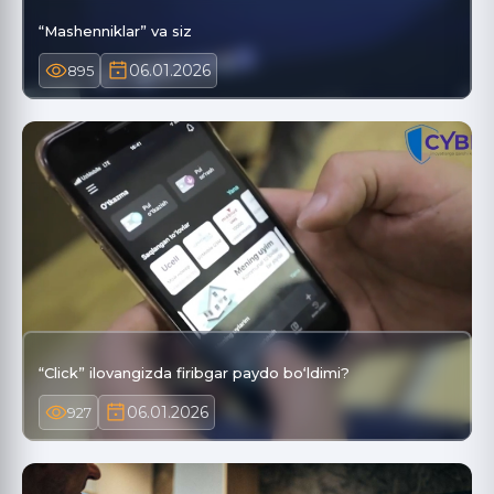
“Mashenniklar” va siz
06.01.2026
895
“Click” ilovangizda firibgar paydo bo‘ldimi?
06.01.2026
927