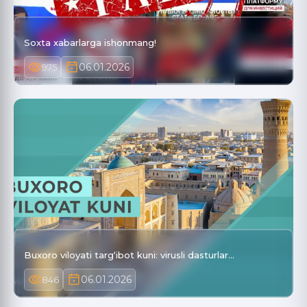
Soxta xabarlarga ishonmang!
06.01.2026
975
Buxoro viloyati targ‘ibot kuni: virusli dasturlar…
06.01.2026
846