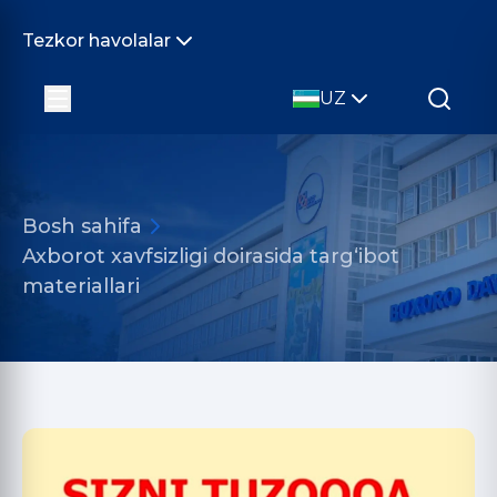
Tezkor havolalar
UZ
Bosh sahifa
Axborot xavfsizligi doirasida targ‘ibot
materiallari