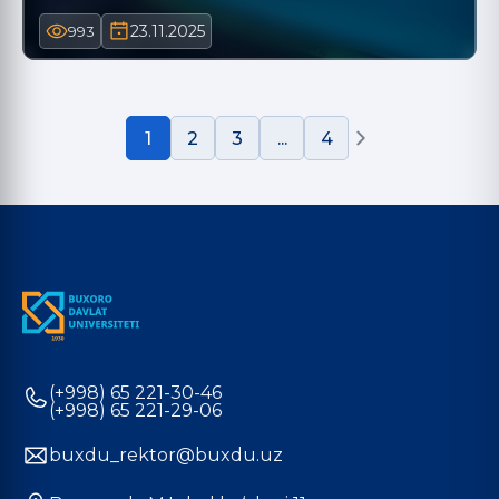
23.11.2025
993
1
2
3
...
4
(+998) 65 221-30-46
(+998) 65 221-29-06
buxdu_rektor@buxdu.uz