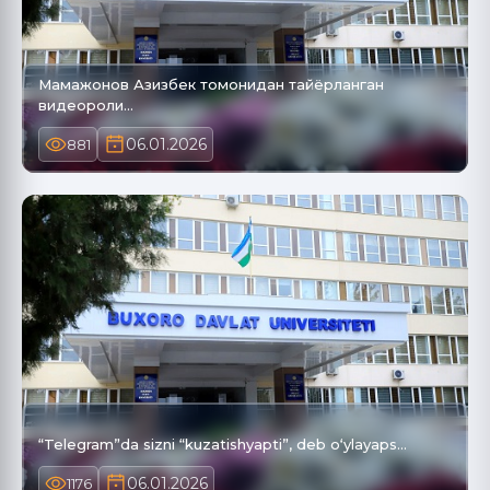
Мамажонов Азизбек томонидан тайёрланган
видеороли…
06.01.2026
881
“Telegram”da sizni “kuzatishyapti”, deb o‘ylayaps…
06.01.2026
1176