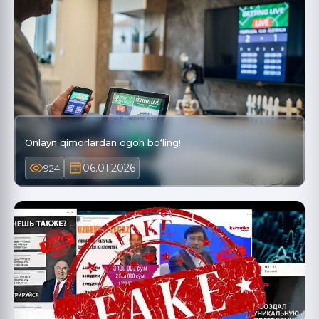
Onlayn qimorlardan ogoh bo‘ling!
06.01.2026
924