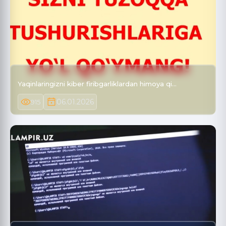
Yaqinlaringizni kiber firibgarliklardan himoya qi…
06.01.2026
915