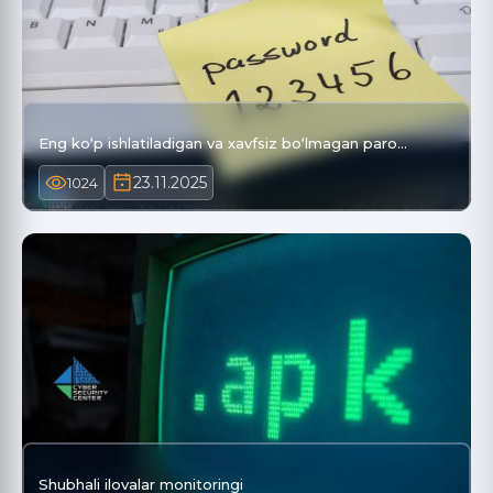
Eng ko‘p ishlatiladigan va xavfsiz bo‘lmagan paro…
23.11.2025
1024
Shubhali ilovalar monitoringi