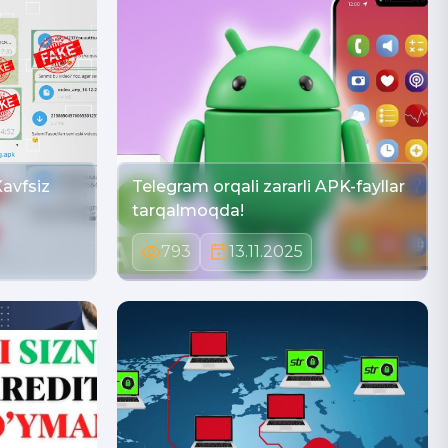
avfsiz
Telegram orqali zararli APK-fayllar
tarqalmoqda!
793
13.11.2025