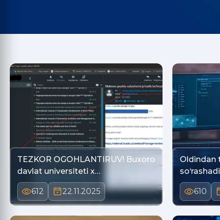
TEZKOR OGОHLANTIRUV! Buxoro
Oldindan t
davlat universiteti x…
so‘rashadi
612
22.11.2025
610