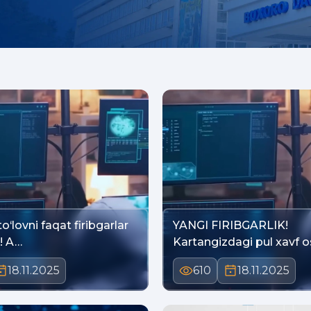
o‘lovni faqat firibgarlar
YANGI FIRIBGARLIK!
! A…
Kartangizdagi pul xavf o
18.11.2025
610
18.11.2025