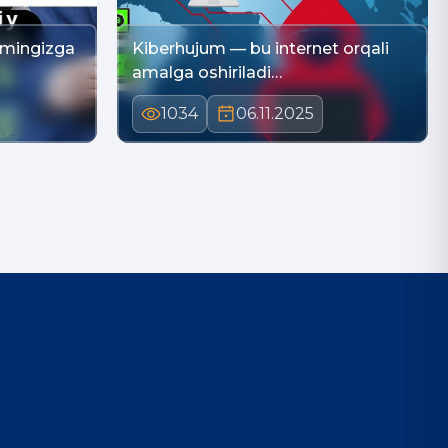
omingizga
Kiberhujum — bu internet orqali
amalga oshiriladi…
1034
06.11.2025