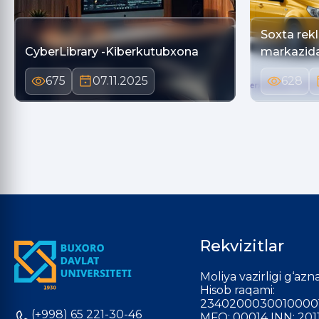
Soxta rek
CyberLibrary -Kiberkutubxona
markazida
675
07.11.2025
628
Rekvizitlar
Moliya vazirligi g‘azna
Hisob raqami:
2340200030010000
(+998) 65 221-30-46
MFO: 00014 INN: 201