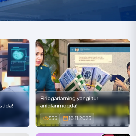
Firibgarlarning yangi turi
stida!
aniqlanmoqda!
556
18.11.2025