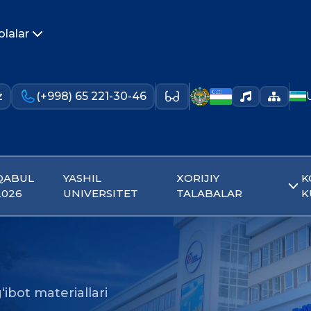
olalar
z
(+998) 65 221-30-46
QABUL
YASHIL
XORIJIY
K
2026
UNIVERSITET
TALABALAR
K
‘ibot materiallari