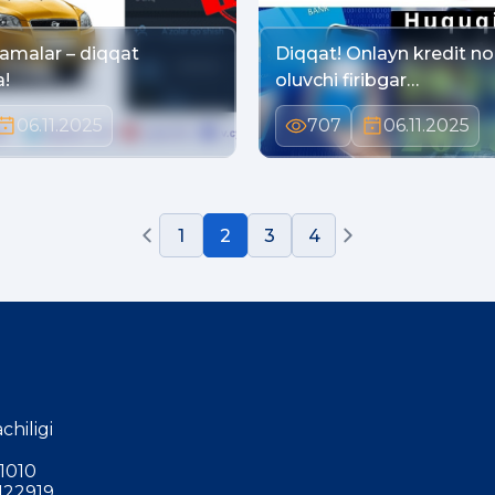
lamalar – diqqat
Diqqat! Onlayn kredit n
!
oluvchi firibgar…
06.11.2025
707
06.11.2025
1
2
3
4
chiligi
1010
122919