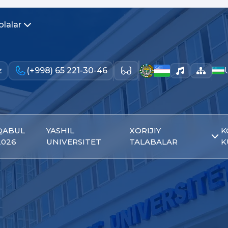
olalar
z
(+998) 65 221-30-46
QABUL
YASHIL
XORIJIY
K
2026
UNIVERSITET
TALABALAR
K