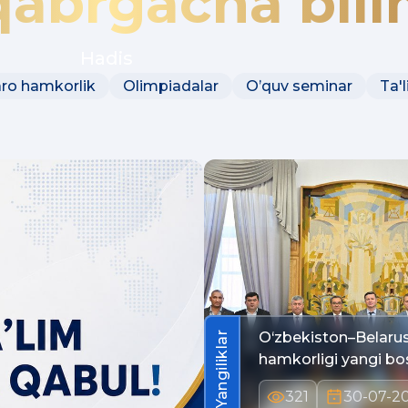
abrgacha bilim
Hadis
ro hamkorlik
Olimpiadalar
Oʼquv seminar
Ta'l
O‘zbekiston–Belaru
Yangiliklar
hamkorligi yangi bo
B…
321
30-07-2