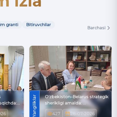
 izla
im granti
Bitiruvchilar
Barchasi
s
O‘zbekiston–Belarus strategik
Yangiliklar
sqichda:
sherikligi amalda: …
026
427
28-07-2026