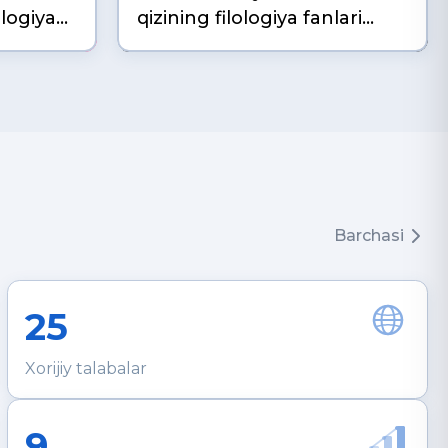
logiya
qizining filologiya fanlari
…
bo‘yicha falsafa d…
Barchasi
25
Xorijiy talabalar
9