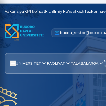
Vakansiya
KPI ko‘rsatkich
Ilmiy ko‘rsatkich
Tezkor hav
buxdu_rektor@buxdu.u
UNIVERSITET
FAOLIYAT
TALABALARGA