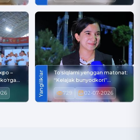
xpo –
To‘siqlarni yenggan matonat:
Yangiliklar
 ko‘rga…
“Kelajak bunyodkori”…
026
729
02-07-2026