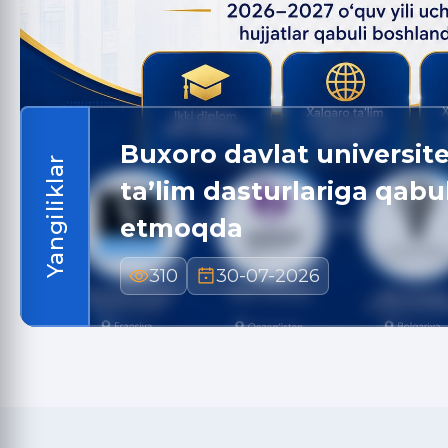
Buxoro davlat universit
Yangiliklar
ta’lim dasturlariga qab
etmoqda
310
30-07-2026