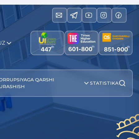
UZ
ORRUPSIYAGA QARSHI
STATISTIKA
URASHISH