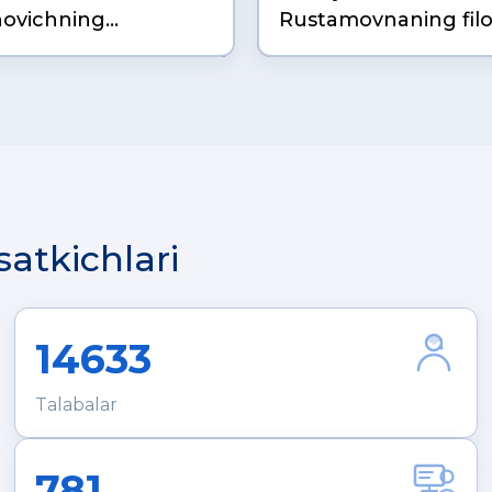
ovichning
Rustamovnaning filo
ka fanlari bo‘yicha
fanlari doktori (DSc) 
do…
satkichlari
14633
Talabalar
781