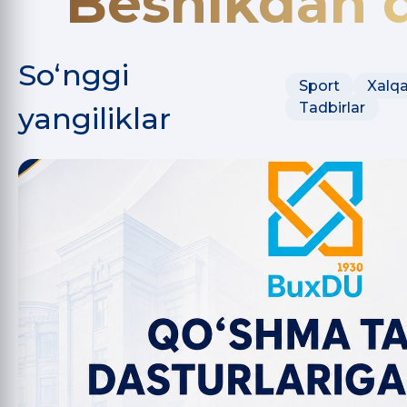
Beshikdan q
So‘nggi
Sport
Xalqa
Tadbirlar
yangiliklar