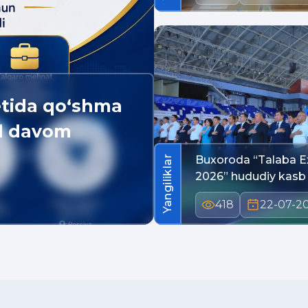
etida qo‘shma
ul davom
Buxoroda “Talaba E
Yangiliklar
2026” hududiy kasb
418
22-07-2