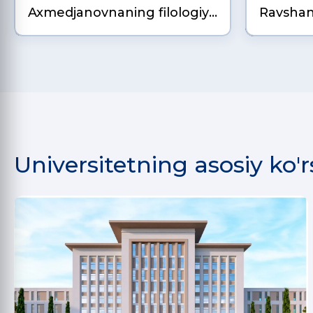
Axmedjanovnaning filologiya
Ravshan
fanlari doktori (DSc) diss…
pedagogi
falsafa 
Universitetning asosiy ko'r