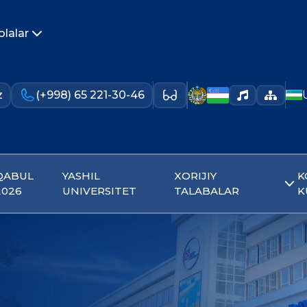
olalar
z
(+998) 65 221-30-46
QABUL
YASHIL
XORIJIY
K
2026
UNIVERSITET
TALABALAR
K