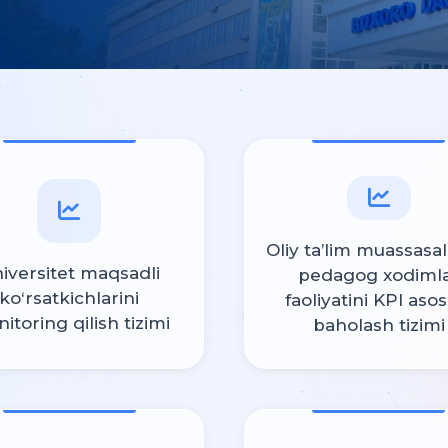
Oliy ta’lim muassasal
iversitet maqsadli
pedagog xodiml
ko‘rsatkichlarini
faoliyatini KPI aso
itoring qilish tizimi
baholash tizimi