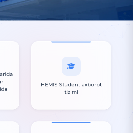
arida
ar
HEMIS Student axborot
sida
tizimi