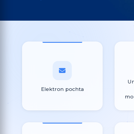
Un
Elektron pochta
mon