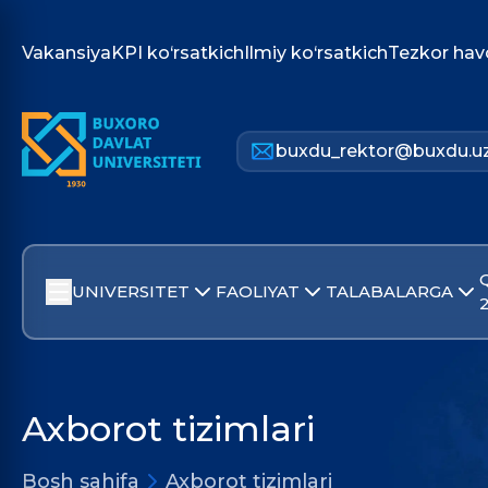
Vakansiya
KPI ko‘rsatkich
Ilmiy ko‘rsatkich
Tezkor hav
buxdu_rektor@buxdu.u
UNIVERSITET
FAOLIYAT
TALABALARGA
Axborot tizimlari
Bosh sahifa
Axborot tizimlari