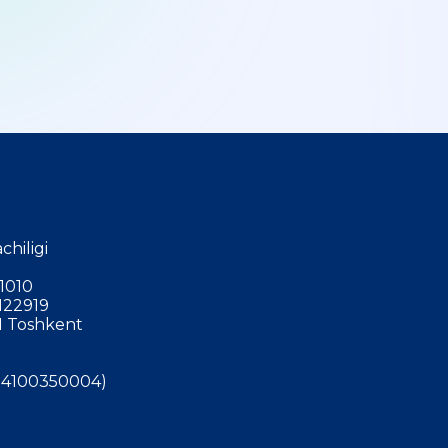
chiligi
1010
122919
 Toshkent
4100350004)