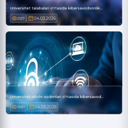
Universitet talabalari o‘rtasida kibersavodxonlik…
04.03.2026
2127
Universitet ishchi-xodimlari o‘rtasida kibersavod…
04.03.2026
1987