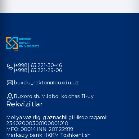
(+998) 65 221-30-46
(+998) 65 221-29-06
buxdu_rektor@buxdu.uz
Buxoro sh. M.Iqbol ko‘chasi 11-uy
Rekvizitlar
Moliya vazirligi g‘aznachiligi Hisob raqami:
23402000300100001010
MFO: 00014 INN: 201122919
Markaziy bank HKKM Toshkent sh.