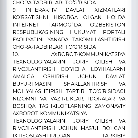
CHORA-TADBIRLARI TO‘G‘RISIDA
9. INTERAKTIV DAVLAT XIZMATLARI
KO‘RSATISHNI HISOBGA OLGAN HOLDA
INTERNET TARMOG‘IDA O‘ZBEKISTON
RESPUBLIKASINING HUKUMAT PORTALI
FAOLIYATINI YANADA TAKOMILLASHTIRISH
CHORA-TADBIRLARI TO‘G‘RISIDA
10. AXBOROT-KOMMUNIKATSIYA
TEXNOLOGIYALARINI JORIY QILISH VA
RIVOJLANTIRISH BO‘YICHA LOYIHALARNI
AMALGA OSHIRISH UCHUN DAVLAT
BUYURTMASINI SHAKLLANTIRISH VA
MOLIYALASHTIRISH TARTIBI TO‘G‘RISIDAGI
NIZOMNI VA VAZIRLIKLAR, IDORALAR VA
BOSHQA TASHKILOTLARNING ZAMONAVIY
AXBOROT-KOMMUNIKATSIYA
TEXNOLOGIYALARINI JORIY QILISH VA
RIVOJLANTIRISH UCHUN MAS’UL BO‘LGAN
IXTISOSLASHTIRILGAN TARKIBIY