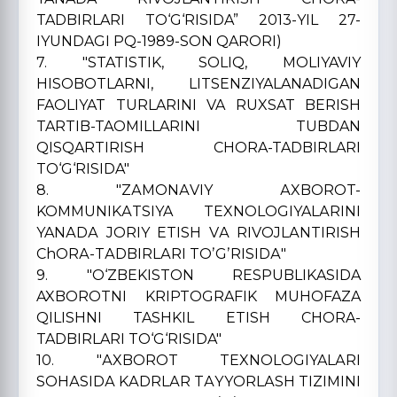
TADBIRLARI TO‘G‘RISIDA” 2013-YIL 27-
IYUNDAGI PQ-1989-SON QARORI)
7. "STATISTIK, SOLIQ, MOLIYAVIY
HISOBOTLARNI, LITSENZIYALANADIGAN
FAOLIYAT TURLARINI VA RUXSAT BERISH
TARTIB-TAOMILLARINI TUBDAN
QISQARTIRISH CHORA-TADBIRLARI
TO‘G‘RISIDA"
8. "ZАMONАVIY АXBOROT-
KOMMUNIKАTSIYA TEXNOLOGIYALАRINI
YANАDА JORIY ETISH VА RIVOJLАNTIRISH
ChORА-TАDBIRLАRI TOʼGʼRISIDА"
9. "O‘ZBEKISTON RESPUBLIKASIDA
AXBOROTNI KRIPTOGRAFIK MUHOFAZA
QILISHNI TASHKIL ETISH CHORA-
TADBIRLARI TO‘G‘RISIDA"
10. "АXBOROT TEXNOLOGIYALАRI
SOHАSIDА KАDRLАR TАYYORLАSH TIZIMINI