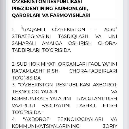
OʻZBEKISTON RESPUBLIKASI
PREZIDENTINING FARMONLARI,
QARORLARI VA FARMOYISHLARI
1. “RAQAMLI O‘ZBEKISTON — 2030”
STRATEGIYASINI TASDIQLASH VA UNI
SAMARALI AMALGA OSHIRISH CHORA-
TADBIRLARI TO‘G‘RISIDA
2. SUD HOKIMIYATI ORGANLARI FAOLIYATINI
RAQAMLASHTIRISH CHORA-TADBIRLARI
TO‘G‘RISIDA
3. "O‘ZBEKISTON RESPUBLIKASI AXBOROT
TEXNOLOGIYALARI VA
KOMMUNIKATSIYALARINI RIVOJLANTIRISH
VAZIRLIGI FAOLIYATINI TASHKIL ETISH
TO‘G‘RISIDA "
4. "АXBOROT TEXNOLOGIYALАRI VА
KOMMUNIKАTSIYALАRINING JORIY