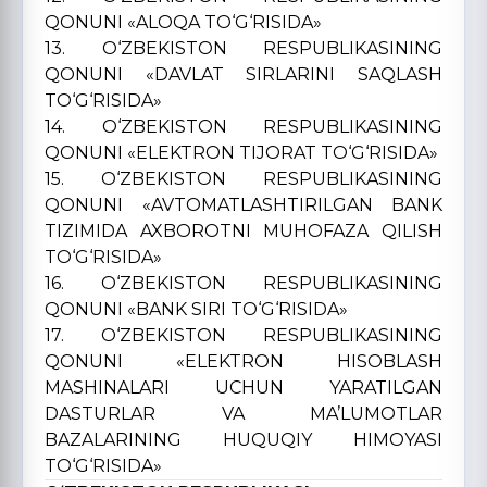
QONUNI «ALOQA TO‘G‘RISIDA»
13. O‘ZBEKISTON RESPUBLIKASINING
QONUNI «DAVLAT SIRLARINI SAQLASH
TO‘G‘RISIDA»
14. O‘ZBEKISTON RESPUBLIKASINING
QONUNI «ELEKTRON TIJORAT TO‘G‘RISIDA»
15. O‘ZBEKISTON RESPUBLIKASINING
QONUNI «AVTOMATLASHTIRILGAN BANK
TIZIMIDA AXBOROTNI MUHOFAZA QILISH
TO‘G‘RISIDA»
16. O‘ZBEKISTON RESPUBLIKASINING
QONUNI «BANK SIRI TO‘G‘RISIDA»
17. O‘ZBEKISTON RESPUBLIKASINING
QONUNI «ELEKTRON HISOBLASH
MASHINALARI UCHUN YARATILGAN
DASTURLAR VA MA’LUMOTLAR
BAZALARINING HUQUQIY HIMOYASI
TO‘G‘RISIDA»