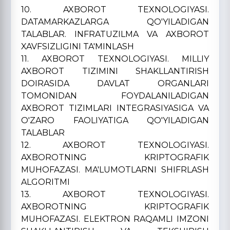
10. AXBOROT TEXNOLOGIYASI.
DATAMARKAZLARGA QO'YILADIGAN
TALABLAR. INFRATUZILMA VA AXBOROT
XAVFSIZLIGINI TA'MINLASH
11. AXBOROT TEXNOLOGIYASI. MILLIY
AXBOROT TIZIMINI SHAKLLANTIRISH
DOIRASIDA DAVLAT ORGANLARI
TOMONIDAN FOYDALANILADIGAN
AXBOROT TIZIMLARI INTEGRASIYASIGA VA
O'ZARO FAOLIYATIGA QO'YILADIGAN
TALABLAR
12. AXBOROT TEXNOLOGIYASI.
AXBOROTNING KRIPTOGRAFIK
MUHOFAZASI. MA'LUMOTLARNI SHIFRLASH
ALGORITMI
13. AXBOROT TEXNOLOGIYASI.
AXBOROTNING KRIPTOGRAFIK
MUHOFAZASI. ELEKTRON RAQAMLI IMZONI