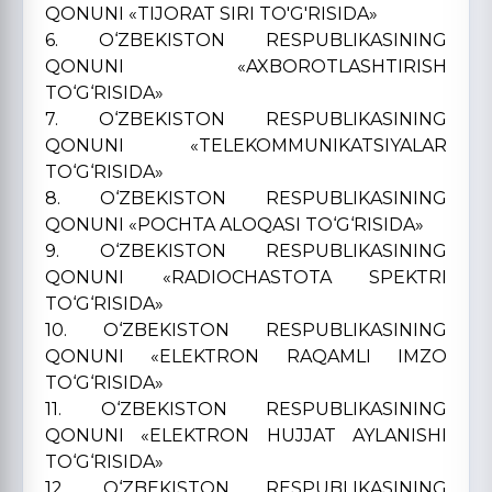
QONUNI «TIJORAT SIRI TO'G'RISIDA»
6. O‘ZBEKISTON RESPUBLIKASINING
QONUNI «AXBOROTLASHTIRISH
TO‘G‘RISIDA»
7. O‘ZBEKISTON RESPUBLIKASINING
QONUNI «TELEKOMMUNIKATSIYALAR
TO‘G‘RISIDA»
8. O‘ZBEKISTON RESPUBLIKASINING
QONUNI «POCHTA ALOQASI TO‘G‘RISIDA»
9. O‘ZBEKISTON RESPUBLIKASINING
QONUNI «RADIOCHASTOTA SPEKTRI
TO‘G‘RISIDA»
10. O‘ZBEKISTON RESPUBLIKASINING
QONUNI «ELEKTRON RAQAMLI IMZO
TO‘G‘RISIDA»
11. O‘ZBEKISTON RESPUBLIKASINING
QONUNI «ELEKTRON HUJJAT AYLANISHI
TO‘G‘RISIDA»
12. O‘ZBEKISTON RESPUBLIKASINING