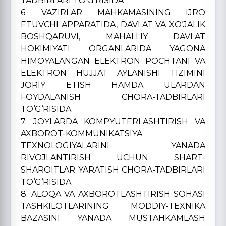
TADBIRLARI TO‘G‘RISIDA
6. VAZIRLAR MAHKAMASINING IJRO
ETUVCHI APPARATIDA, DAVLAT VA XO‘JALIK
BOSHQARUVI, MAHALLIY DAVLAT
HOKIMIYATI ORGANLARIDA YAGONA
HIMOYALANGAN ELEKTRON POCHTANI VA
ELEKTRON HUJJAT AYLANISHI TIZIMINI
JORIY ETISH HAMDA ULARDAN
FOYDALANISH CHORA-TADBIRLARI
TO‘G‘RISIDA
7. JOYLARDA KOMPYUTERLASHTIRISH VA
AXBOROT-KOMMUNIKATSIYA
TEXNOLOGIYALARINI YANADA
RIVOJLANTIRISH UCHUN SHART-
SHAROITLAR YARATISH CHORA-TADBIRLARI
TO‘G‘RISIDA
8. ALOQA VA AXBOROTLASHTIRISH SOHASI
TASHKILOTLARINING MODDIY-TEXNIKA
BAZASINI YANADA MUSTAHKAMLASH