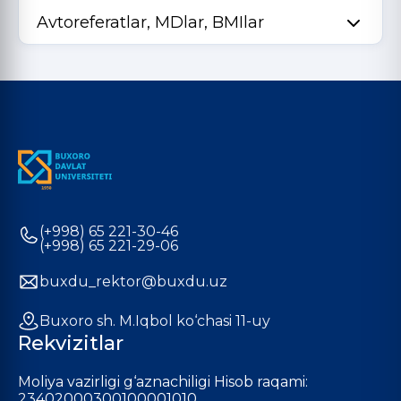
Avtoreferatlar, MDlar, BMIlar
(+998) 65 221-30-46
(+998) 65 221-29-06
buxdu_rektor@buxdu.uz
Buxoro sh. M.Iqbol ko‘chasi 11-uy
Rekvizitlar
Moliya vazirligi g‘aznachiligi Hisob raqami:
23402000300100001010