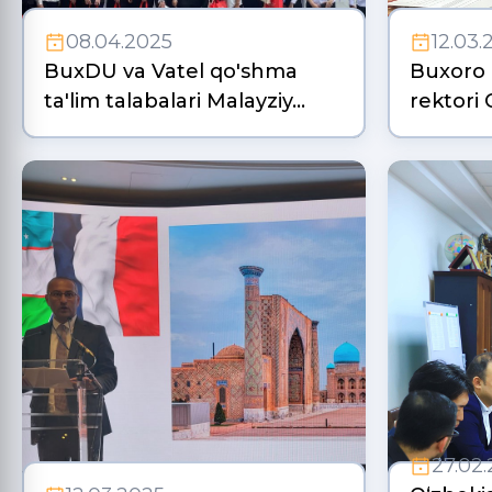
08.04.2025
12.03.
BuxDU va Vatel qo'shma
Buxoro d
ta'lim talabalari Malayziy…
rektori
27.02