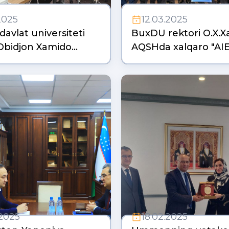
2025
12.03.2025
avlat universiteti
BuxDU rektori O.X.
 Obidjon Xamido…
AQSHda xalqaro "AI
.2025
18.02.2025