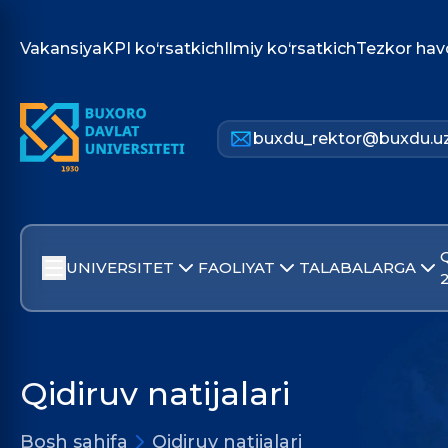
Vakansiya
KPI ko‘rsatkich
Ilmiy ko‘rsatkich
Tezkor hav
buxdu_rektor@buxdu.u
UNIVERSITET
FAOLIYAT
TALABALARGA
Qidiruv natijalari
Bosh sahifa
Qidiruv natijalari