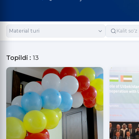
Material turi
Topildi :
13