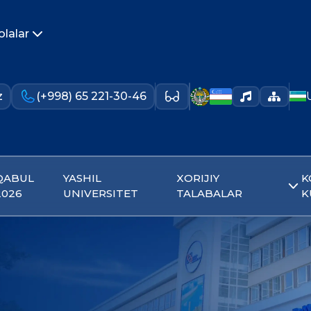
olalar
z
(+998) 65 221-30-46
QABUL
YASHIL
XORIJIY
K
2026
UNIVERSITET
TALABALAR
K