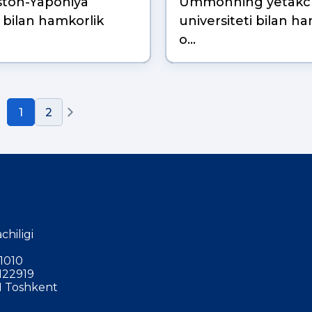
ston-Yaponiya
Ummonning yetakc
 bilan hamkorlik
universiteti bilan h
o…
1
2
chiligi
1010
122919
 Toshkent