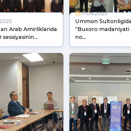
17.04.2025
.2025
Ummon Sultonligid
an Arab Amirliklarida
“Buxoro madaniyati 
sessiyasinin…
no…