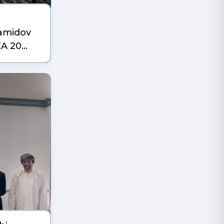
Xamidov
EA 20…