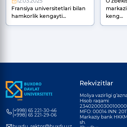
12.03.2025
O‘zbeki
Fransiya universitetlari bilan
markazi
hamkorlik kengayti…
keng…
Rekvizitlar
Moliya vazirligi g‘azna
Hisob raqami:
2340200030010000
(+998) 65 221-30-46
MFO: 00014 INN: 201
(+998) 65 221-29-06
Markaziy bank HKKM
sh.
buxdu_rektor@buxdu.uz