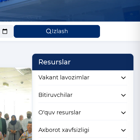
Izlash
Resurslar
Vakant lavozimlar
Bitiruvchilar
O'quv resurslar
Axborot xavfsizligi