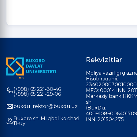
Rekvizitlar
Moliya vazirligi g‘azna
Hisob raqami:
2340200030010000
(+998) 65 221-30-46
MFO: 00014 INN: 201
(+998) 65 221-29-06
Markaziy bank HKKM
sh.
buxdu_rektor@buxdu.uz
(BuxDu:
40091086006401709
Buxoro sh. M.Iqbol ko‘chasi
INN: 201504275
11-uy