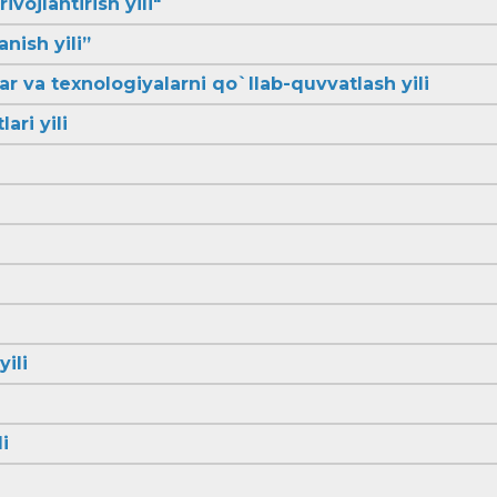
ivojlantirish yili"
anish yili”
lar va texnologiyalarni qo`llab-quvvatlash yili
ari yili
yili
i