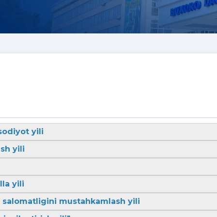
sodiyot yili
sh yili
la yili
li salomatligini mustahkamlash yili