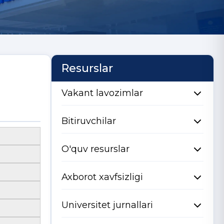
Resurslar
Vakant lavozimlar
Bitiruvchilar
O'quv resurslar
Axborot xavfsizligi
Universitet jurnallari