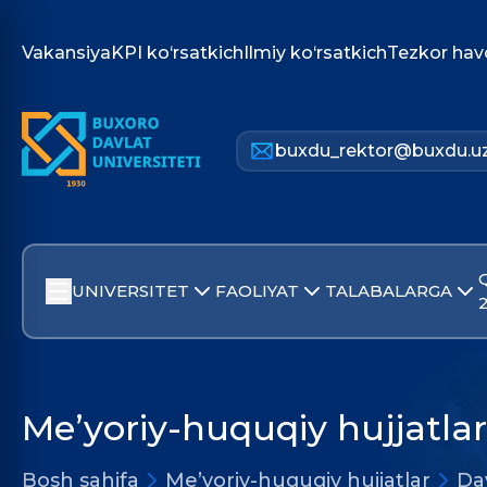
Vakansiya
KPI ko‘rsatkich
Ilmiy ko‘rsatkich
Tezkor hav
buxdu_rektor@buxdu.u
UNIVERSITET
FAOLIYAT
TALABALARGA
Me’yoriy-huquqiy hujjatlar
Bosh sahifa
Me’yoriy-huquqiy hujjatlar
Dav