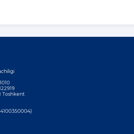
chiligi
1010
122919
 Toshkent
4100350004)