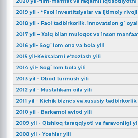
2020 yil-"Ilm-maʼrifat va raqamli iqtisodiyotni r
2019 yil - “Faol investitsiyalar va ijtimoiy rivojl
2018 yil - Faol tadbirkorlik, innovatsion g`oya
2017 yil – Xalq bilan muloqot va inson manfaatl
2016 yil- Sog`lom ona va bola yili
2015 yil-Keksalarni e’zozlash yili
2014 yil- Sog`lom bola yili
2013 yil - Obod turmush yili
2012 yil - Mustahkam oila yili
2011 yil - Kichik biznes va xususiy tadbirkorlik 
2010 yil - Barkamol avlod yili
2009 yil - Qishloq taraqqiyoti va faravonligi yil
2008 yil - Yoshlar yili