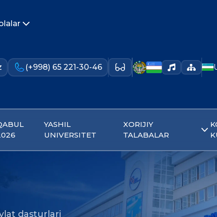
olalar
z
(+998) 65 221-30-46
QABUL
YASHIL
XORIJIY
K
2026
UNIVERSITET
TALABALAR
K
lat dasturlari