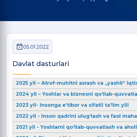
05.01.2022
Davlat dasturlari
2025 yil – Atrof-muhitni asrash va „yashil“ iqti
2024 yil – Yoshlar va biznesni qo‘llab-quvvatla
2023 yil- Insonga e’tibor va sifatli ta’lim yili
2022 yil - Inson qadrini ulug‘lash va faol mahal
2021 yil - Yoshlarni qo‘llab-quvvatlash va aho