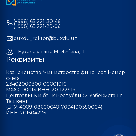
(+998) 65 221-30-46
(+998) 65 221-29-06
buxdu_rektor@buxdu.uz
г. Бухара улица М. Икбала, 11
Реквизиты
Казначейство Министерства финансов Номер
счета:
23402000300100001010
МФО: 00014 ИНН: 201122919
Центральный банк Республики Узбекистан г.
Ташкент
(БГУ: 400910860064017094100350004)
ИНН: 201504275