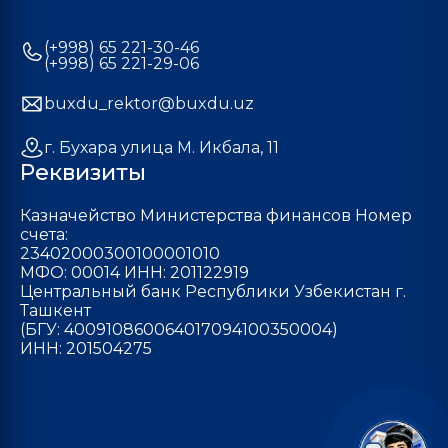
(+998) 65 221-30-46
(+998) 65 221-29-06
buxdu_rektor@buxdu.uz
г. Бухара улица М. Икбала, 11
Реквизиты
Казначейство Министерства финансов Номер
счета:
23402000300100001010
МФО: 00014 ИНН: 201122919
Центральный банк Республики Узбекистан г.
Ташкент
(БГУ: 400910860064017094100350004)
ИНН: 201504275