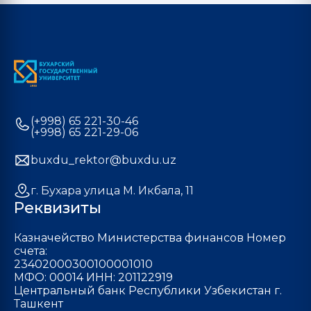
(+998) 65 221-30-46
(+998) 65 221-29-06
buxdu_rektor@buxdu.uz
г. Бухара улица М. Икбала, 11
Реквизиты
Казначейство Министерства финансов Номер
счета:
23402000300100001010
МФО: 00014 ИНН: 201122919
Центральный банк Республики Узбекистан г.
Ташкент