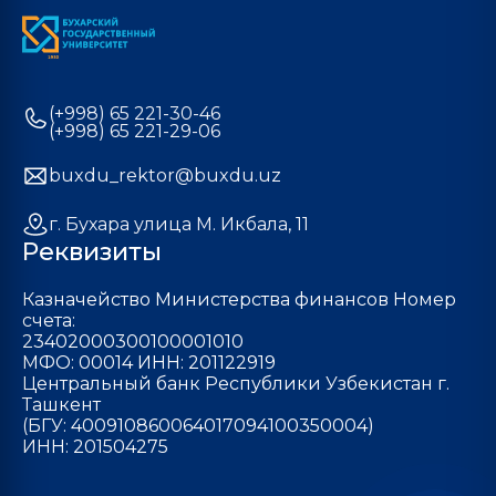
(+998) 65 221-30-46
(+998) 65 221-29-06
buxdu_rektor@buxdu.uz
г. Бухара улица М. Икбала, 11
Реквизиты
Казначейство Министерства финансов Номер
счета:
23402000300100001010
МФО: 00014 ИНН: 201122919
Центральный банк Республики Узбекистан г.
Ташкент
(БГУ: 400910860064017094100350004)
ИНН: 201504275