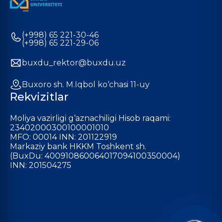
(+998) 65 221-30-46
(+998) 65 221-29-06
buxdu_rektor@buxdu.uz
Buxoro sh. M.Iqbol ko‘chasi 11-uy
Rekvizitlar
Moliya vazirligi g‘aznachiligi Hisob raqami:
23402000300100001010
MFO: 00014 INN: 201122919
Markaziy bank HKKM Toshkent sh.
(BuxDu: 400910860064017094100350004)
INN: 201504275