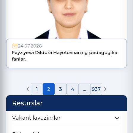
24.07.2026
Fayziyeva Dildora Hayotovnaning pedagogika
fanlar…
1
2
3
4
...
937
Resurslar
Vakant lavozimlar