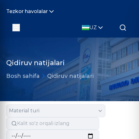
Tezkor havolalar
UZ
Qidiruv natijalari
Bosh sahifa
Qidiruv natijalari
Material turi