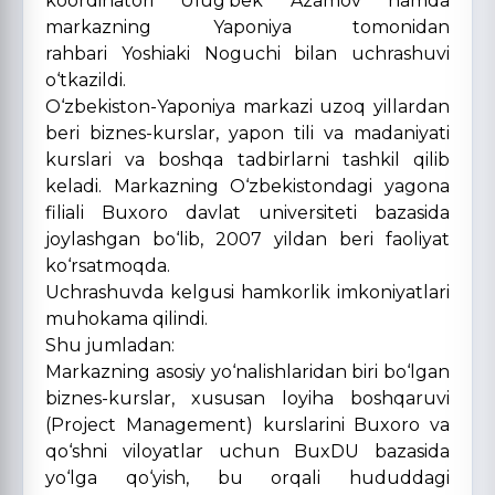
koordinatori Ulug‘bek Azamov hamda
markazning Yaponiya tomonidan
rahbari Yoshiaki Noguchi bilan uchrashuvi
o‘tkazildi.
O‘zbekiston-Yaponiya markazi uzoq yillardan
beri biznes-kurslar, yapon tili va madaniyati
kurslari va boshqa tadbirlarni tashkil qilib
keladi. Markazning O‘zbekistondagi yagona
filiali Buxoro davlat universiteti bazasida
joylashgan bo‘lib, 2007 yildan beri faoliyat
ko‘rsatmoqda.
Uchrashuvda kelgusi hamkorlik imkoniyatlari
muhokama qilindi.
Shu jumladan:
Markazning asosiy yo‘nalishlaridan biri bo‘lgan
biznes-kurslar, xususan loyiha boshqaruvi
(Project Management) kurslarini Buxoro va
qo‘shni viloyatlar uchun BuxDU bazasida
yo‘lga qo‘yish, bu orqali hududdagi