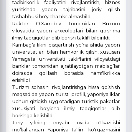
tadbirkorlik faoliyatini rivojlantirish, biznes
yuritishda yapon tajribasini joriy qilish
tashabbusi bo‘yicha fikr almashildi;
Rektor O.Xamidov tomonidan Buxoro
viloyatida yapon arxeologlari bilan qo‘shma
ilmiy tadqiqotlar olib borish taklifi bildirildi;
Kambag‘allikni qisqartirish yo‘nalishida yapon
universitetlari bilan hamkorlik qilish, xususan
Yamagata universiteti takliflarini viloyatdagi
banklar tomonidan ajratilayotgan mablag‘lar
doirasida qo‘llash borasida hamfikrlikka
erishildi;
Turizm sohasini rivojlantirishga hissa qo‘shish
maqsadida yapon turisti profili, yaponiyaliklar
uchun qiziqish uyg‘otadigan turistik paketlar
xususiyati bo‘yicha ilmiy tadqiqotlar olib
borishga kelishildi;
Joriy yilning noyabr oyida o‘tkazilishi
mo‘ljallangan Yaponiya taʼlim ko‘rgazmasini