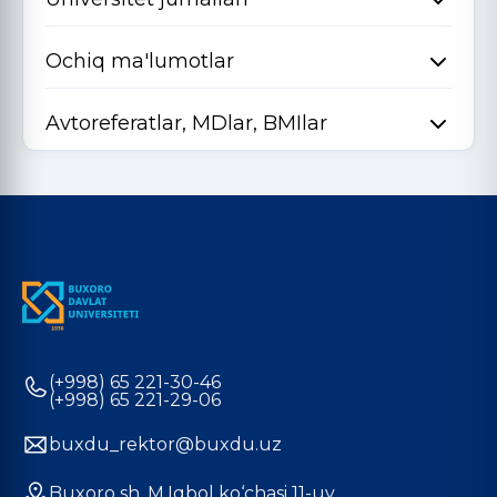
Ochiq ma'lumotlar
Avtoreferatlar, MDlar, BMIlar
(+998) 65 221-30-46
(+998) 65 221-29-06
buxdu_rektor@buxdu.uz
Buxoro sh. M.Iqbol ko‘chasi 11-uy