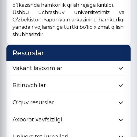
o‘tkazishda hamkorlik qilish rejaga kiritildi.
Ushbu uchrashuv universitetimiz va
O‘zbekiston-Yaponiya markazining hamkorligi
yanada rivojlanishiga turtki bo‘lib xizmat qilishi
shubhasizdir.
Resurslar
Vakant lavozimlar
Bitiruvchilar
O'quv resurslar
Axborot xavfsizligi
Universitet jurnallari