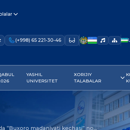
olalar
z
(+998) 65 221-30-46
QABUL
YASHIL
XORIJIY
K
2026
UNIVERSITET
TALABALAR
K
a “Buxoro madaniyati kechasi” no…