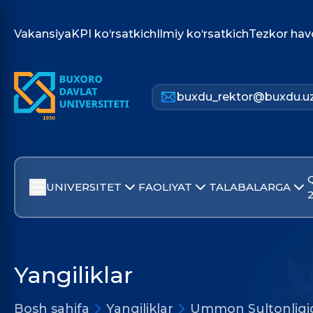
Vakansiya
KPI ko‘rsatkich
Ilmiy ko‘rsatkich
Tezkor hav
buxdu_rektor@buxdu.u
UNIVERSITET
FAOLIYAT
TALABALARGA
Yangiliklar
Bosh sahifa
Yangiliklar
Ummon Sultonligid