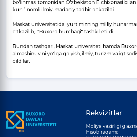
bo'linmasi tomonidan O'zbekiston Elchixonasi bilan
kuni” nomli ilmiy-madaniy tadbir o‘tkazildi.
Maskat universitetida yurtimizning milliy hunarman
o'tkazilib, "Buxoro burchagi" tashkil etildi.
Bundan tashqari, Maskat universiteti hamda Buxoro 
almashinuvini yoʻlga qoʻyish, ilmiy, turizm va iqtis
qildilar.
Rekvizitlar
Moliya vazirligi g‘azna
Hisob raqami: