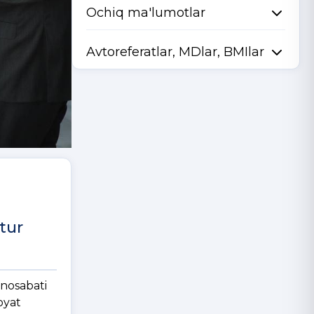
Ochiq ma'lumotlar
Avtoreferatlar, MDlar, BMIlar
tur
unosabati
oyat