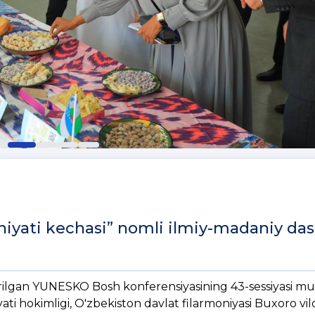
yati kechasi” nomli ilmiy-madaniy das
htirilgan YUNESKO Bosh konferensiyasining 43-sessiyasi m
yati hokimligi, O'zbekiston davlat filarmoniyasi Buxoro vil