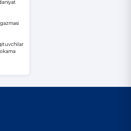
daniyat
‘rgazmasi
qituvchilar
uhokama