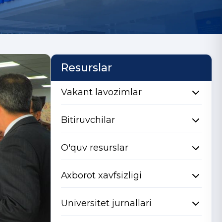
Resurslar
Vakant lavozimlar
Bitiruvchilar
O'quv resurslar
Axborot xavfsizligi
Universitet jurnallari