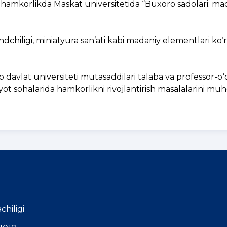
 hamkorlikda Maskat universitetida “Buxoro sadolari: ma
dchiligi, miniatyura san’ati kabi madaniy elementlari ko
davlat universiteti mutasaddilari talaba va professor-oʻ
odiyot sohalarida hamkorlikni rivojlantirish masalalarini m
chiligi