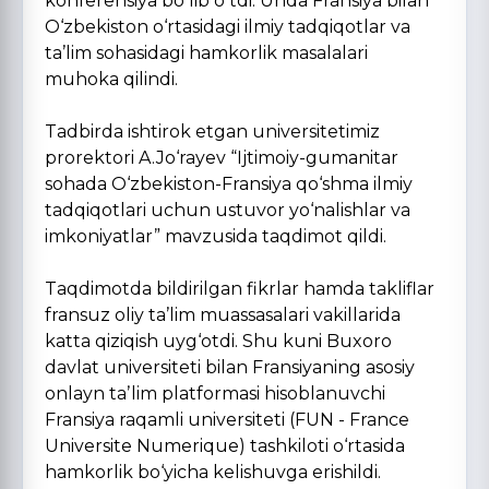
konferensiya boʻlib oʻtdi. Unda Fransiya bilan
O‘zbekiston o‘rtasidagi ilmiy tadqiqotlar va
ta’lim sohasidagi hamkorlik masalalari
muhoka qilindi.
Tadbirda ishtirok etgan universitetimiz
prorektori A.Jo‘rayev “Ijtimoiy-gumanitar
sohada O‘zbekiston-Fransiya qo‘shma ilmiy
tadqiqotlari uchun ustuvor yo‘nalishlar va
imkoniyatlar” mavzusida taqdimot qildi.
Taqdimotda bildirilgan fikrlar hamda takliflar
fransuz oliy ta’lim muassasalari vakillarida
katta qiziqish uyg‘otdi. Shu kuni Buxoro
davlat universiteti bilan Fransiyaning asosiy
onlayn taʼlim platformasi hisoblanuvchi
Fransiya raqamli universiteti (FUN - France
Universite Numerique) tashkiloti o‘rtasida
hamkorlik bo‘yicha kelishuvga erishildi.