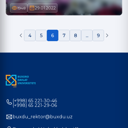
29.01.2022
1948
4
5
6
7
8
...
9
(+998) 65 221-30-46
(+998) 65 221-29-06
buxdu_rektor@buxdu.uz