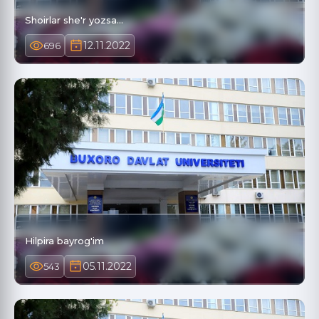
Shoirlar she'r yozsa...
12.11.2022
696
Hilpira bayrog'im
05.11.2022
543