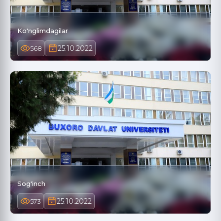
Ko'nglimdagilar
25.10.2022
568
Sog'inch
25.10.2022
573