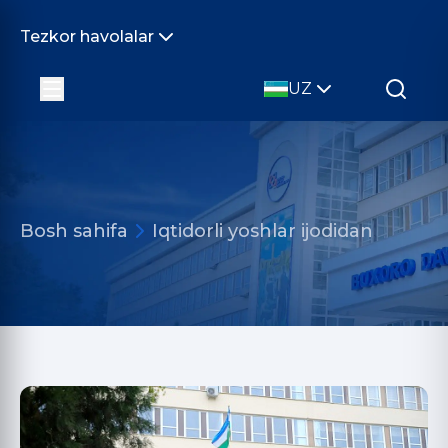
Tezkor havolalar
UZ
Bosh sahifa
Iqtidorli yoshlar ijodidan