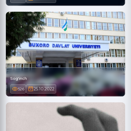
Sog'inch
25.10.2022
526