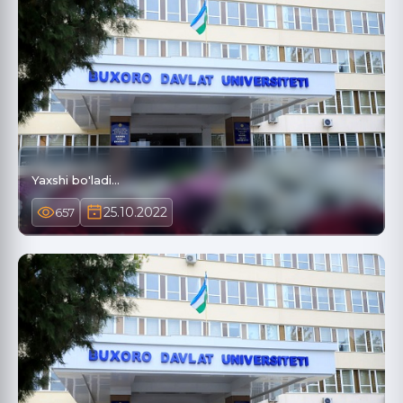
Yaxshi bo'ladi...
25.10.2022
657