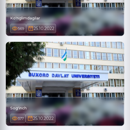
Ko'nglimdagilar
25.10.2022
569
Sog'inch
25.10.2022
577