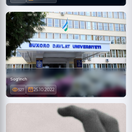
Sog'inch
25.10.2022
527