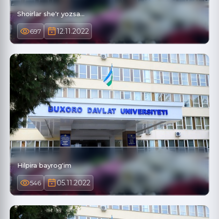
Shoirlar she'r yozsa...
12.11.2022
697
Hilpira bayrog'im
05.11.2022
546