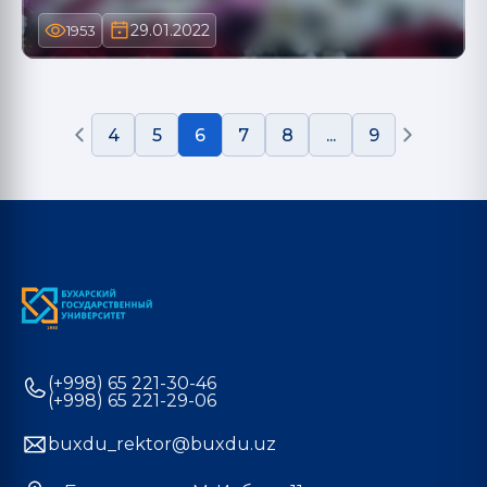
29.01.2022
1953
4
5
6
7
8
...
9
(+998) 65 221-30-46
(+998) 65 221-29-06
buxdu_rektor@buxdu.uz