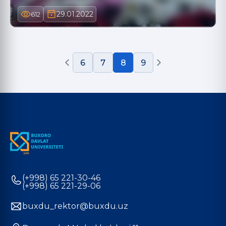
29.01.2022
612
6
7
8
9
(+998) 65 221-30-46
(+998) 65 221-29-06
buxdu_rektor@buxdu.uz