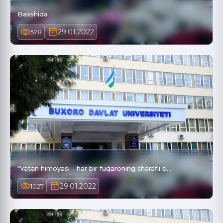
Baxshida
29.01.2022
578
"Vatan himoyasi - har bir fuqaroning sharafli b…
29.01.2022
1027