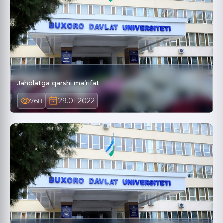
Jaholatga qarshi ma’rifat
29.01.2022
768