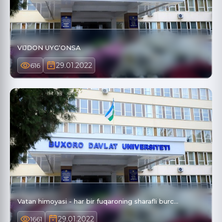
VIJDON UYG‘ONSA
29.01.2022
616
Vatan himoyasi - har bir fuqaroning sharafli burc…
29.01.2022
1661