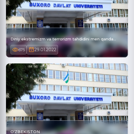
Diniy ekstremizm va terrorizm tahdidini men qanda…
29.01.2022
675
O‘ZBEKISTON