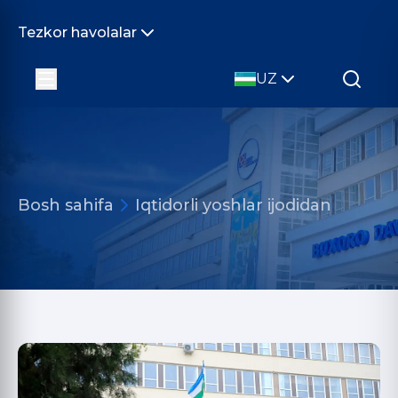
Tezkor havolalar
UZ
Bosh sahifa
Iqtidorli yoshlar ijodidan