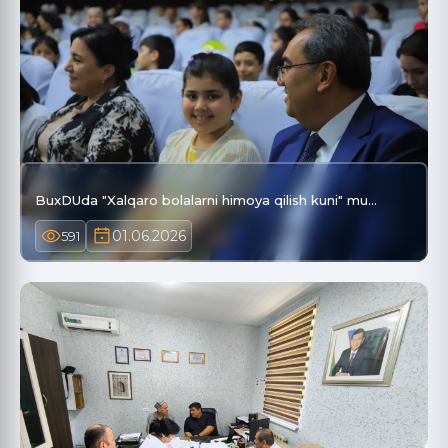
BuxDUda "Xalqaro bolalarni himoya qilish kuni" mu…
01.06.2026
591