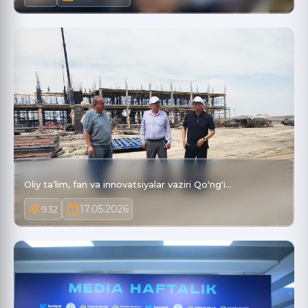
Oliy ta’lim, fan va innovatsiyalar vaziri Qoʻngʻi…
17.05.2026
932