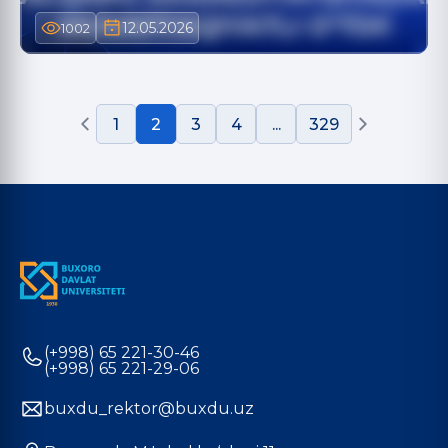
12.05.2026
1002
1
2
3
4
...
329
(+998) 65 221-30-46
(+998) 65 221-29-06
buxdu_rektor@buxdu.uz