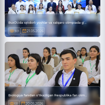
BuxDUda iqtidorli yoshlar va xalqaro olimpiada g‘…
21.05.2026
301
Biologiya fanidan o‘tkazilgan Respublika fan olim…
20.05.2026
131