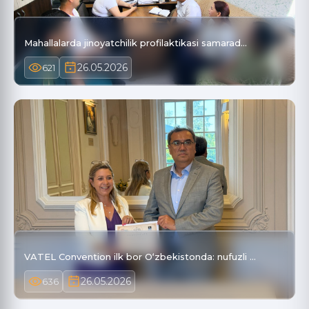
Mahallalarda jinoyatchilik profilaktikasi samarad…
26.05.2026
621
VATEL Convention ilk bor O‘zbekistonda: nufuzli …
26.05.2026
636