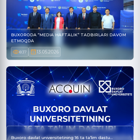
BUXORODA “MEDIA HAFTALIK” TADBIRLARI DAVOM
ETMOQDA
13.05.2026
837
Buxoro davlat universitetining 16 ta ta’lim dastu…