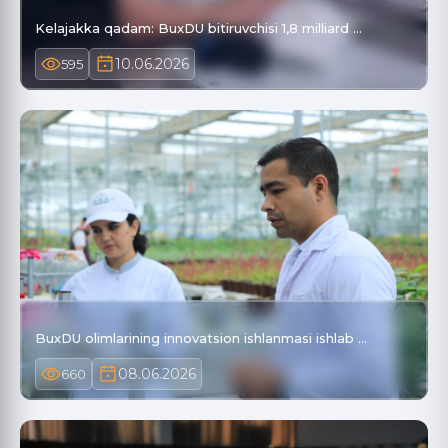
Kelajakka qadam: BuxDU bitiruvchisi 1,8 milliard …
10.06.2026
595
BuxDU olimlarining innovatsion ishlanmasi ishlab …
08.06.2026
660