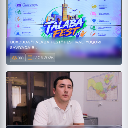
BUXDUDA “TALABA FEST” FESTIVALI YUQORI
SAVIYADA B…
12.06.2026
818