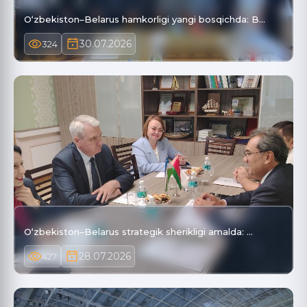
O‘zbekiston–Belarus hamkorligi yangi bosqichda: B…
30.07.2026
324
O‘zbekiston–Belarus strategik sherikligi amalda: …
28.07.2026
427