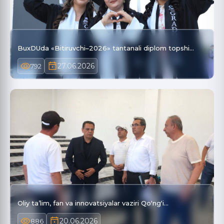
BuxDUda «Bitiruvchi–2026» tantanali diplom topshi…
27.06.2026
792
Oliy ta’lim, fan va innovatsiyalar vaziri Qoʻngʻi…
20.06.2026
886