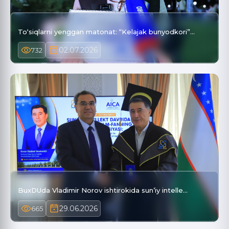
To‘siqlarni yenggan matonat: “Kelajak bunyodkori”…
02.07.2026
732
BuxDUda Vladimir Norov ishtirokida sun’iy intelle…
29.06.2026
665