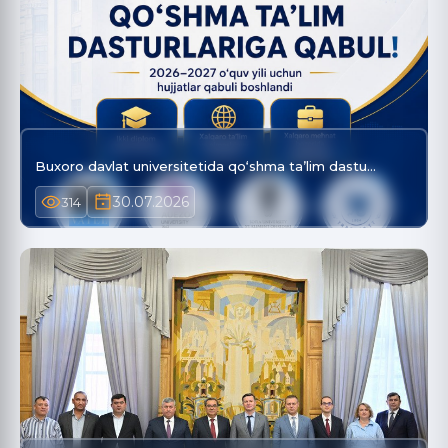
Buxoro davlat universitetida qo‘shma ta’lim dastu…
30.07.2026
314