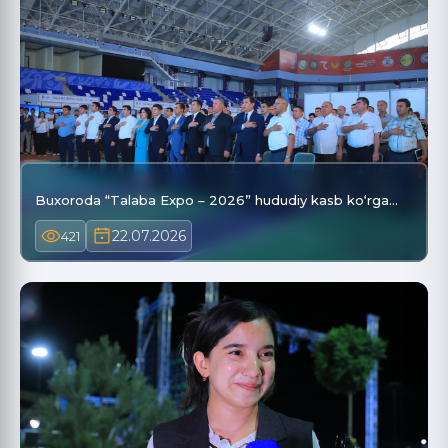
Buxoroda “Talaba Expo – 2026” hududiy kasb ko‘rga…
22.07.2026
421