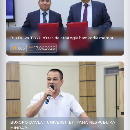
BuxDU va TDYU o‘rtasida strategik hamkorlik memor…
17.06.2026
605
BUXORO DAVLAT UNIVERSITETI YANA RESPUBLIKA
MINBAR…