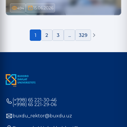
15.06.2026
494
1
2
3
...
329
(+998) 65 221-30-46
(+998) 65 221-29-06
buxdu_rektor@buxdu.uz