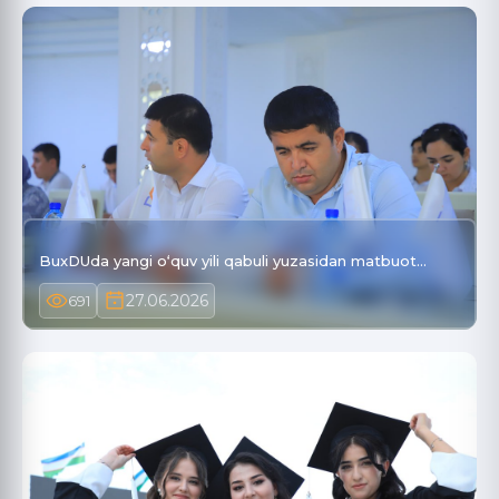
BuxDUda yangi o‘quv yili qabuli yuzasidan matbuot…
27.06.2026
691