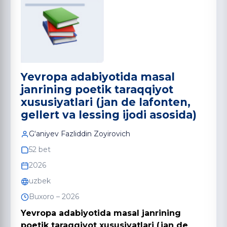
Yevropa adabiyotida masal
janrining poetik taraqqiyot
xususiyatlari (jan de lafonten,
gellert va lessing ijodi asosida)
G‘aniyev Fazliddin Zoyirovich
52 bet
2026
uzbek
Buxoro – 2026
Yevropa adabiyotida masal janrining
poetik taraqqiyot xususiyatlari (jan de