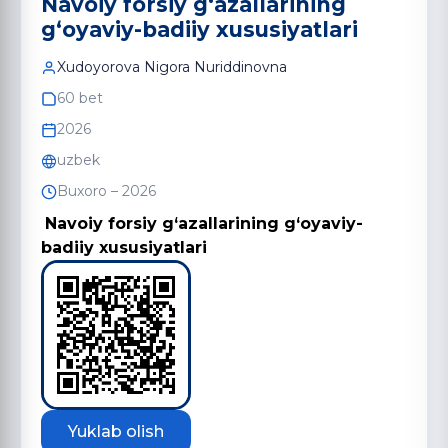
Navoiy forsiy g‘azallarining
g‘oyaviy-badiiy xususiyatlari
Xudoyorova Nigora Nuriddinovna
60 bet
2026
uzbek
Buxoro – 2026
Navoiy forsiy g‘azallarining g‘oyaviy-
badiiy xususiyatlari
Yuklab olish