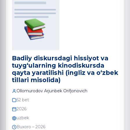
Badiiy diskursdagi hissiyot va
tuyg‘ularning kinodiskursda
qayta yaratilishi (ingliz va oʻzbek
tillari misolida)
Ollomurodov Arjunbek Orifjonovich
52 bet
2026
uzbek
Buxoro – 2026