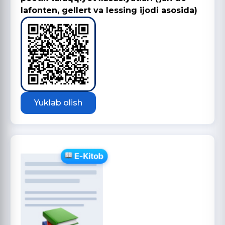
lafonten, gellert va lessing ijodi asosida)
Yuklab olish