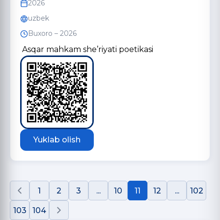
2026
uzbek
Buxoro – 2026
Asqar mahkam she’riyati poetikasi
Yuklab olish
1
2
3
...
10
11
12
...
102
103
104