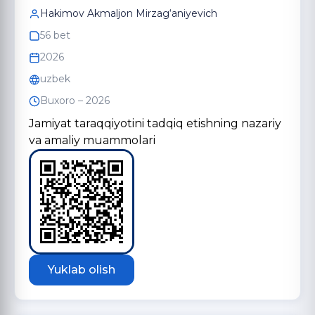
Hakimov Akmaljon Mirzag‘aniyevich
56 bet
2026
uzbek
Buxoro – 2026
Jamiyat taraqqiyotini tadqiq etishning nazariy
va amaliy muammolari
Yuklab olish