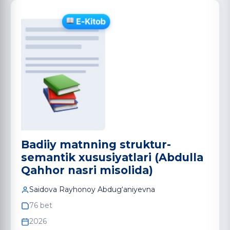
Badiiy matnning struktur-
semantik xususiyatlari (Abdulla
Qahhor nasri misolida)
Saidova Rayhonoy Abdug‘aniyevna
76 bet
2026