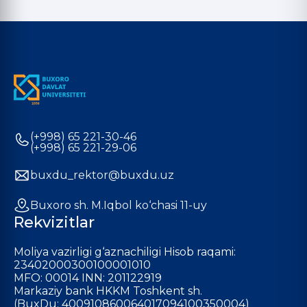
(+998) 65 221-30-46
(+998) 65 221-29-06
buxdu_rektor@buxdu.uz
Buxoro sh. M.Iqbol ko‘chasi 11-uy
Rekvizitlar
Moliya vazirligi g‘aznachiligi Hisob raqami:
23402000300100001010
MFO: 00014 INN: 201122919
Markaziy bank HKKM Toshkent sh.
(BuxDu: 400910860064017094100350004)