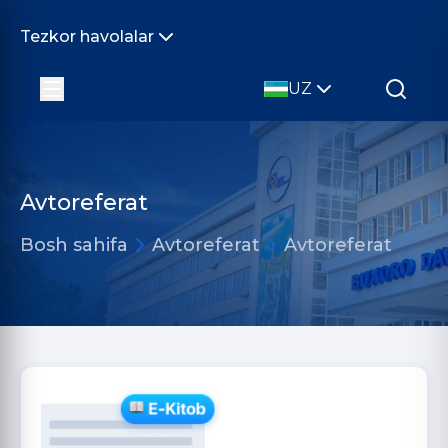
Tezkor havolalar
UZ
Avtoreferat
Bosh sahifa
Avtoreferat
Avtoreferat