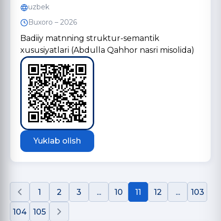
uzbek
Buxoro – 2026
Badiiy matnning struktur-semantik
xususiyatlari (Abdulla Qahhor nasri misolida)
Yuklab olish
1
2
3
...
10
11
12
...
103
104
105