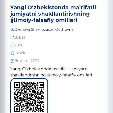
Yangi O‘zbekistonda ma’rifatli
jamiyatni shakllantirishning
ijtimoiy-falsafiy omillari
Oxunova Shaxnozaxon Qodirovna
56 bet
2026
uzbek
Buxoro – 2026
Yangi O‘zbekistonda ma’rifatli jamiyatni
shakllantirishning ijtimoiy-falsafiy omillari