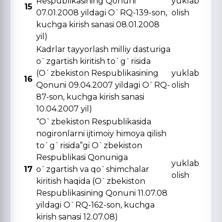
Respublikasining Qonuni
yuklab
15
07.01.2008 yildagi O`RQ-139-son,
olish
kuchga kirish sanasi 08.01.2008
yil)
Kadrlar tayyorlash milliy dasturiga
o`zgartish kiritish to`g`risida
(O`zbekiston Respublikasining
yuklab
16
Qonuni 09.04.2007 yildagi O`RQ-
olish
87-son, kuchga kirish sanasi
10.04.2007 yil)
“O`zbekiston Respublikasida
nogironlarni ijtimoiy himoya qilish
to`g`risida”gi O`zbekiston
Respublikasi Qonuniga
yuklab
17
o`zgartish va qo`shimchalar
olish
kiritish haqida (O`zbekiston
Respublikasining Qonuni 11.07.08
yildagi O`RQ-162-son, kuchga
kirish sanasi 12.07.08)