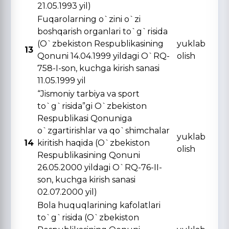
21.05.1993 yil)
Fuqarolarning o`zini o`zi
boshqarish organlari to`g`risida
(O`zbekiston Respublikasining
yuklab
13
Qonuni 14.04.1999 yildagi O`RQ-
olish
758-I-son, kuchga kirish sanasi
11.05.1999 yil
“Jismoniy tarbiya va sport
to`g`risida”gi O`zbekiston
Respublikasi Qonuniga
o`zgartirishlar va qo`shimchalar
yuklab
14
kiritish haqida (O`zbekiston
olish
Respublikasining Qonuni
26.05.2000 yildagi O`RQ-76-II-
son, kuchga kirish sanasi
02.07.2000 yil)
Bola huquqlarining kafolatlari
to`g`risida (O`zbekiston