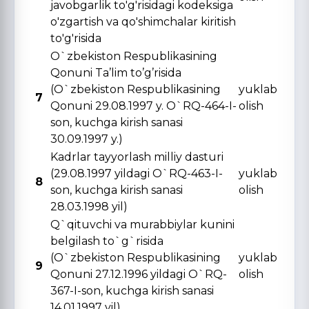
javobgarlik to'g'risidagi kodeksiga
o'zgartish va qo'shimchalar kiritish
to'g'risida
O`zbekiston Respublikasining
Qonuni Ta’lim to’g’risida
(O`zbekiston Respublikasining
yuklab
7
Qonuni 29.08.1997 y. O`RQ-464-I-
olish
son, kuchga kirish sanasi
30.09.1997 y.)
Kadrlar tayyorlash milliy dasturi
(29.08.1997 yildagi O`RQ-463-I-
yuklab
8
son, kuchga kirish sanasi
olish
28.03.1998 yil)
Q`qituvchi va murabbiylar kunini
belgilash to`g`risida
(O`zbekiston Respublikasining
yuklab
9
Qonuni 27.12.1996 yildagi O`RQ-
olish
367-I-son, kuchga kirish sanasi
14.01.1997 yil)