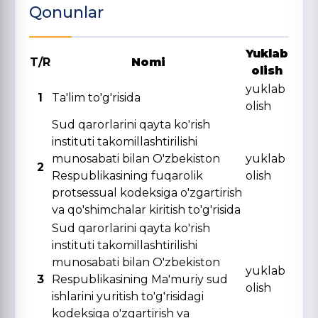
Qonunlar
Yuklab
T/R
Nomi
olish
yuklab
1
Ta'lim to'g'risida
olish
Sud qarorlarini qayta ko'rish
instituti takomillashtirilishi
munosabati bilan O'zbekiston
yuklab
2
Respublikasining fuqarolik
olish
protsessual kodeksiga o'zgartirish
va qo'shimchalar kiritish to'g'risida
Sud qarorlarini qayta ko'rish
instituti takomillashtirilishi
munosabati bilan O'zbekiston
yuklab
3
Respublikasining Ma'muriy sud
olish
ishlarini yuritish to'g'risidagi
kodeksiga o'zgartirish va