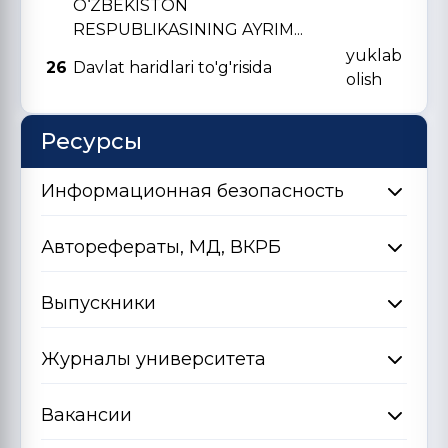
O‘ZBЕKISTON
RЕSPUBLIKASINING AYRIM...
yuklab
26
Davlat haridlari to'g'risida
olish
Ресурсы
Информационная безопасность
Авторефераты, МД, ВКРБ
Выпускники
Журналы университета
Вакансии