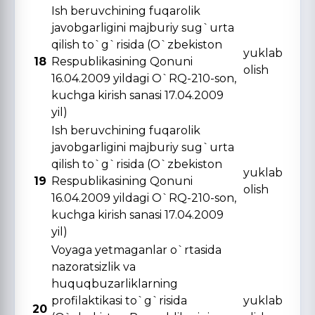
Ish beruvchining fuqarolik
javobgarligini majburiy sug`urta
qilish to`g`risida (O`zbekiston
yuklab
18
Respublikasining Qonuni
olish
16.04.2009 yildagi O`RQ-210-son,
kuchga kirish sanasi 17.04.2009
yil)
Ish beruvchining fuqarolik
javobgarligini majburiy sug`urta
qilish to`g`risida (O`zbekiston
yuklab
19
Respublikasining Qonuni
olish
16.04.2009 yildagi O`RQ-210-son,
kuchga kirish sanasi 17.04.2009
yil)
Voyaga yetmaganlar o`rtasida
nazoratsizlik va
huquqbuzarliklarning
profilaktikasi to`g`risida
yuklab
20