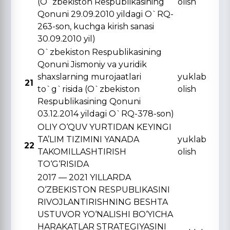
(O`zbekiston Respublikasining
olish
Qonuni 29.09.2010 yildagi O`RQ-
263-son, kuchga kirish sanasi
30.09.2010 yil)
O`zbekiston Respublikasining
Qonuni Jismoniy va yuridik
shaxslarning murojaatlari
yuklab
21
to`g`risida (O`zbekiston
olish
Respublikasining Qonuni
03.12.2014 yildagi O`RQ-378-son)
OLIY O‘QUV YURTIDAN KЕYINGI
TA’LIM TIZIMINI YANADA
yuklab
22
TAKOMILLASHTIRISH
olish
TO‘G‘RISIDA
2017 — 2021 YILLARDA
O‘ZBЕKISTON RЕSPUBLIKASINI
RIVOJLANTIRISHNING BЕSHTA
USTUVOR YO‘NALISHI BO‘YICHA
HARAKATLAR STRATЕGIYASINI