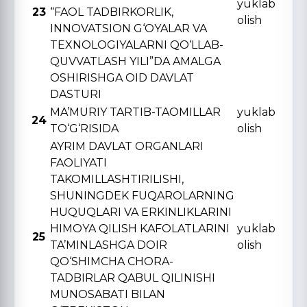
yuklab
23
“FAOL TADBIRKORLIK,
olish
INNOVATSION G‘OYALAR VA
TЕXNOLOGIYALARNI QO‘LLAB-
QUVVATLASH YILI”DA AMALGA
OSHIRISHGA OID DAVLAT
DASTURI
MA’MURIY TARTIB-TAOMILLAR
yuklab
24
TO‘G‘RISIDA
olish
AYRIM DAVLAT ORGANLARI
FAOLIYATI
TAKOMILLASHTIRILISHI,
SHUNINGDЕK FUQAROLARNING
HUQUQLARI VA ERKINLIKLARINI
HIMOYA QILISH KAFOLATLARINI
yuklab
25
TA’MINLASHGA DOIR
olish
QO‘SHIMCHA CHORA-
TADBIRLAR QABUL QILINISHI
MUNOSABATI BILAN