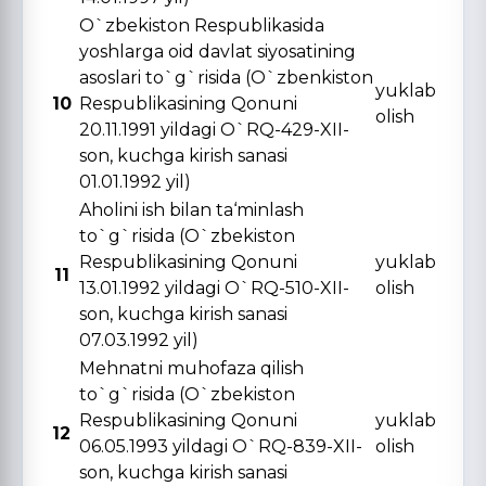
O`zbekiston Respublikasida
yoshlarga oid davlat siyosatining
asoslari to`g`risida (O`zbenkiston
yuklab
10
Respublikasining Qonuni
olish
20.11.1991 yildagi O`RQ-429-XII-
son, kuchga kirish sanasi
01.01.1992 yil)
Aholini ish bilan ta‘minlash
to`g`risida (O`zbekiston
Respublikasining Qonuni
yuklab
11
13.01.1992 yildagi O`RQ-510-XII-
olish
son, kuchga kirish sanasi
07.03.1992 yil)
Mehnatni muhofaza qilish
to`g`risida (O`zbekiston
Respublikasining Qonuni
yuklab
12
06.05.1993 yildagi O`RQ-839-XII-
olish
son, kuchga kirish sanasi