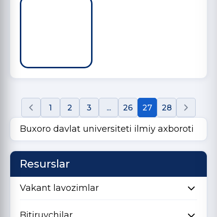
1
2
3
...
26
27
28
Buxoro davlat universiteti ilmiy axboroti
Resurslar
Vakant lavozimlar
Bitiruvchilar