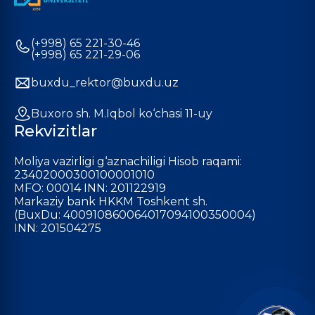
(+998) 65 221-30-46
(+998) 65 221-29-06
buxdu_rektor@buxdu.uz
Buxoro sh. M.Iqbol ko‘chasi 11-uy
Rekvizitlar
Moliya vazirligi g‘aznachiligi Hisob raqami:
23402000300100001010
MFO: 00014 INN: 201122919
Markaziy bank HKKM Toshkent sh.
(BuxDu: 400910860064017094100350004)
INN: 201504275