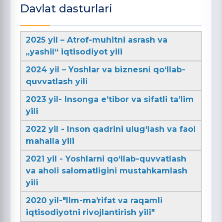
Davlat dasturlari
2025 yil – Atrof-muhitni asrash va
„yashil“ iqtisodiyot yili
2024 yil – Yoshlar va biznesni qo‘llab-
quvvatlash yili
2023 yil- Insonga e’tibor va sifatli ta’lim
yili
2022 yil - Inson qadrini ulug‘lash va faol
mahalla yili
2021 yil - Yoshlarni qo‘llab-quvvatlash
va aholi salomatligini mustahkamlash
yili
2020 yil-"Ilm-maʼrifat va raqamli
iqtisodiyotni rivojlantirish yili"