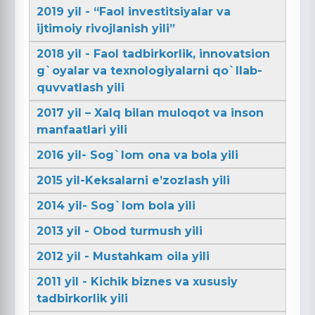
2019 yil - “Faol investitsiyalar va
ijtimoiy rivojlanish yili”
2018 yil - Faol tadbirkorlik, innovatsion
g`oyalar va texnologiyalarni qo`llab-
quvvatlash yili
2017 yil – Xalq bilan muloqot va inson
manfaatlari yili
2016 yil- Sog`lom ona va bola yili
2015 yil-Keksalarni e’zozlash yili
2014 yil- Sog`lom bola yili
2013 yil - Obod turmush yili
2012 yil - Mustahkam oila yili
2011 yil - Kichik biznes va xususiy
tadbirkorlik yili