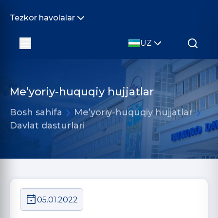
Tezkor havolalar
UZ
Me’yoriy-huquqiy hujjatlar
Bosh sahifa
Me’yoriy-huquqiy hujjatlar
Davlat dasturlari
05.01.2022