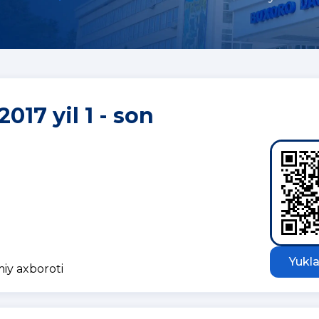
2017 yil 1 - son
Yukla
miy axboroti