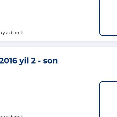
miy axboroti
2016 yil 2 - son
miy axboroti