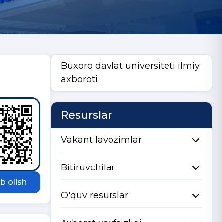
Buxoro davlat universiteti ilmiy
axboroti
Resurslar
Vakant lavozimlar
Bitiruvchilar
b olish
O'quv resurslar