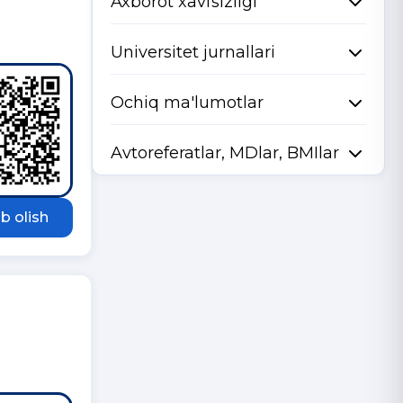
Axborot xavfsizligi
Universitet jurnallari
Ochiq ma'lumotlar
Avtoreferatlar, MDlar, BMIlar
b olish