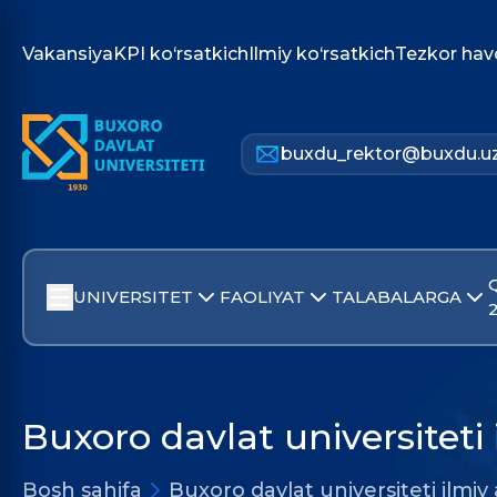
Vakansiya
KPI ko‘rsatkich
Ilmiy ko‘rsatkich
Tezkor hav
buxdu_rektor@buxdu.u
UNIVERSITET
FAOLIYAT
TALABALARGA
Buxoro davlat universiteti 
Bosh sahifa
Buxoro davlat universiteti ilmiy