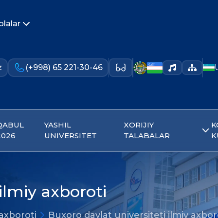
olalar
z
(+998) 65 221-30-46
QABUL
YASHIL
XORIJIY
K
2026
UNIVERSITET
TALABALAR
K
ilmiy axboroti
 axboroti
Buxoro davlat universiteti ilmiy axbor