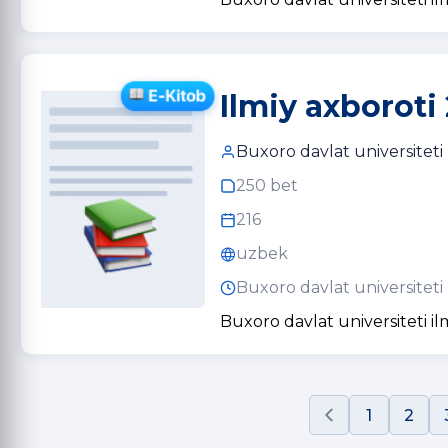
Ilmiy axboroti 
Buxoro davlat universiteti
250 bet
216
uzbek
Buxoro davlat universiteti
Buxoro davlat universiteti il
1
2