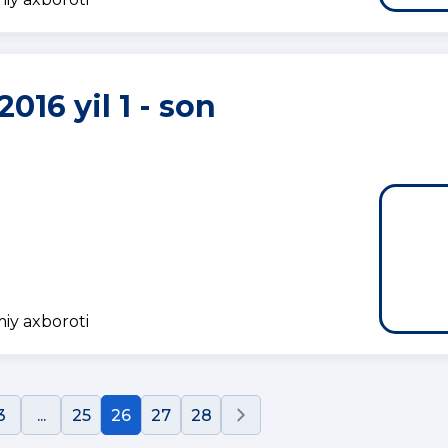
2016 yil 1 - son
miy axboroti
3
...
25
26
27
28