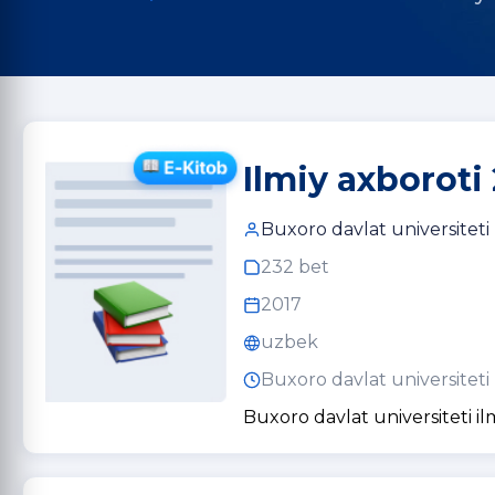
Ilmiy axboroti 
Buxoro davlat universiteti
232 bet
2017
uzbek
Buxoro davlat universiteti
Buxoro davlat universiteti il