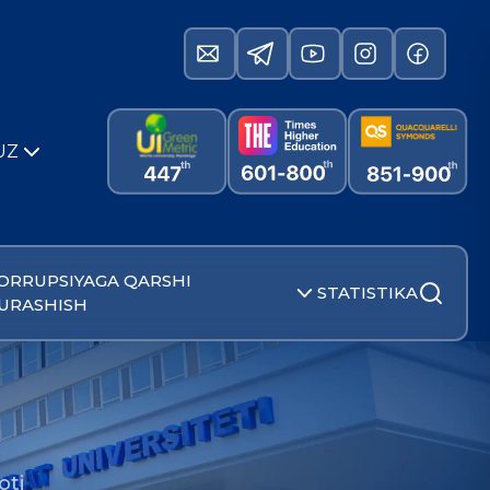
UZ
ORRUPSIYAGA QARSHI
STATISTIKA
URASHISH
oti