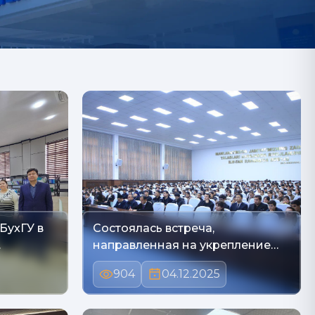
БухГУ в
Состоялась встреча,
…
направленная на укрепление
зн…
904
04.12.2025