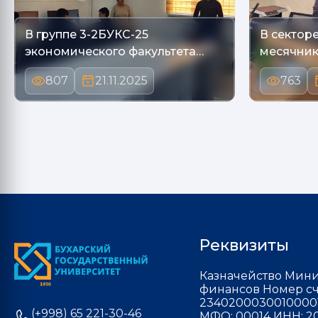
В группе 3-2БУКС-25
В сектор
экономического факультета
месячник
сос…
807
21.11.2025
763
Реквизиты
Казначейство Мини
финансов Номер сч
2340200030010000
(+998) 65 221-30-46
МФО: 00014 ИНН: 20