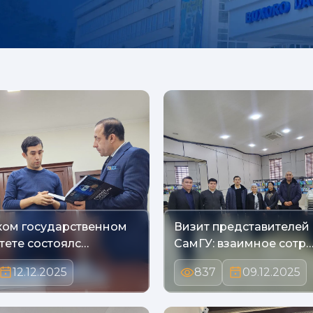
ком государственном
Визит представителей 
тете состоялс…
СамГУ: взаимное сотр
12.12.2025
837
09.12.2025