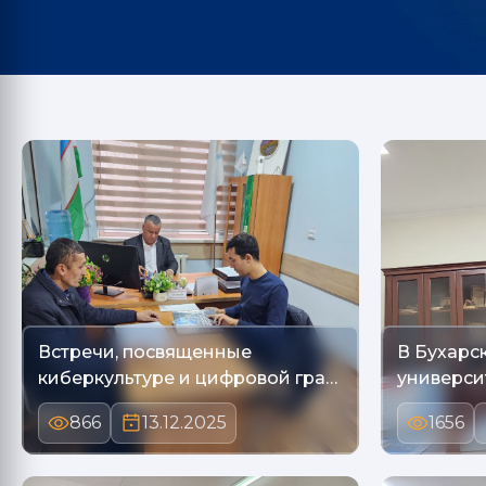
Встречи, посвященные
В Бухарс
киберкультуре и цифровой гра…
универси
866
13.12.2025
1656