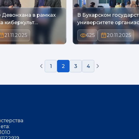
е Девонхана в рамках
В Бухарском государс
а киберкульт…
университете организ
21.11.2025
625
20.11.2025
1
2
3
4
стерства
ета:
1010
1122919