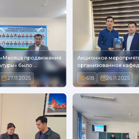
 «Месяца продвижения
Акционное мероприят
ьтуры» было …
организованное кафе
27.11.2025
618
26.11.2025