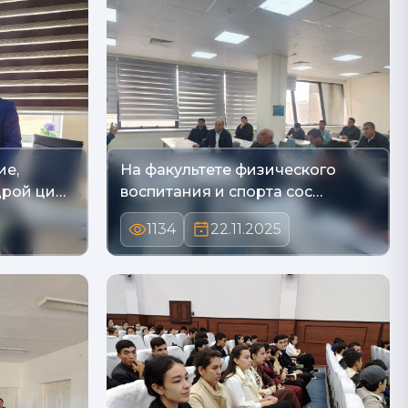
ие,
На факультете физического
дрой ци…
воспитания и спорта сос…
1134
22.11.2025