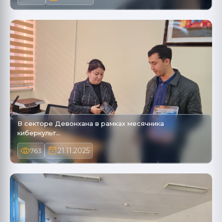
В секторе Девонхана в рамках месячника
киберкульт…
21.11.2025
763