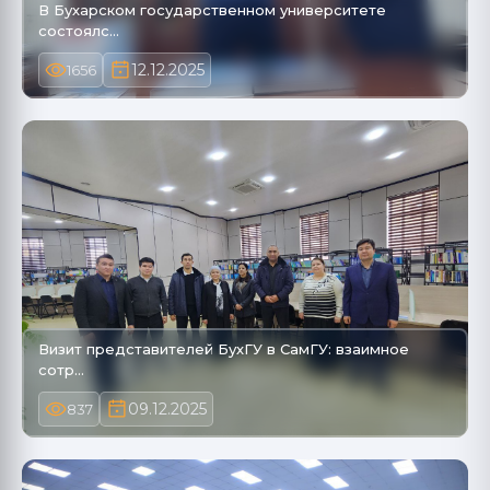
В Бухарском государственном университете
состоялс…
12.12.2025
1656
Визит представителей БухГУ в СамГУ: взаимное
сотр…
09.12.2025
837