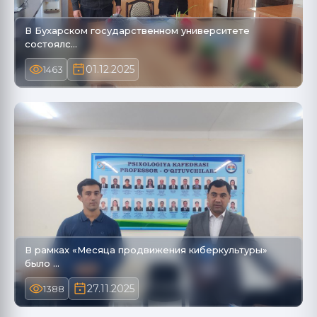
В Бухарском государственном университете
состоялс…
01.12.2025
1463
В рамках «Месяца продвижения киберкультуры»
было …
27.11.2025
1388