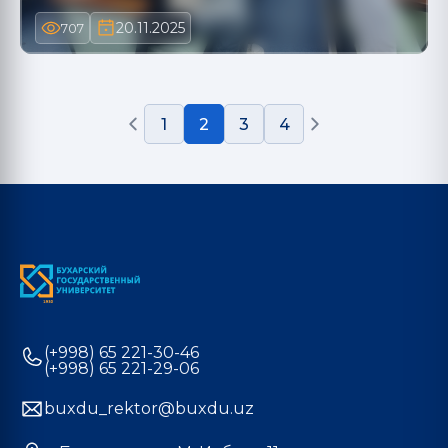
20.11.2025
707
1
2
3
4
(+998) 65 221-30-46
(+998) 65 221-29-06
buxdu_rektor@buxdu.uz