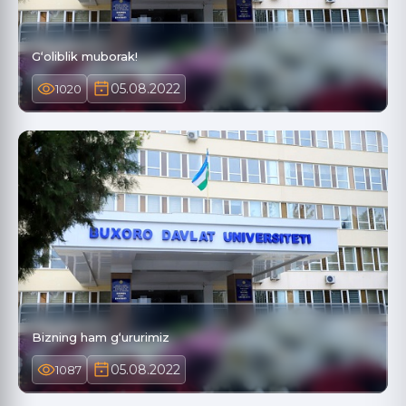
G‘oliblik muborak!
05.08.2022
1020
Bizning ham g‘ururimiz
05.08.2022
1087