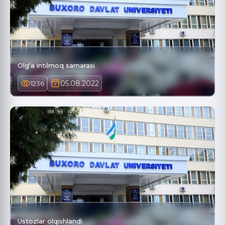
Olg‘a intilmoq samarasi
05.08.2022
1236
Ustozlar olqishlandi