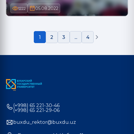
05.08.2022
1222
1
2
3
...
4
(+998) 65 221-30-46
(+998) 65 221-29-06
buxdu_rektor@buxdu.uz