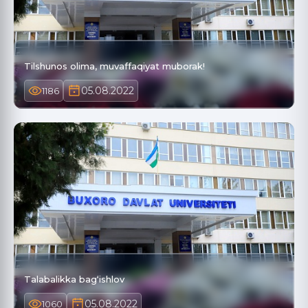
Tilshunos olima, muvaffaqiyat muborak!
05.08.2022
1186
Talabalikka bag‘ishlov
05.08.2022
1060