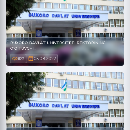
BUXORO DAVLAT UNIVERSITETI REKTORINING
O'QITUVCHI…
05.08.2022
1123