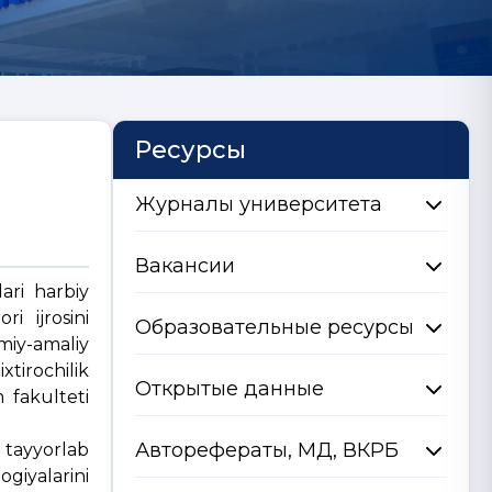
Ресурсы
Журналы университета
Вакансии
ari harbiy
ri ijrosini
Образовательные ресурсы
miy-amaliy
xtirochilik
Открытые данные
 fakulteti
Авторефераты, МД, ВКРБ
n tayyorlab
giyalarini