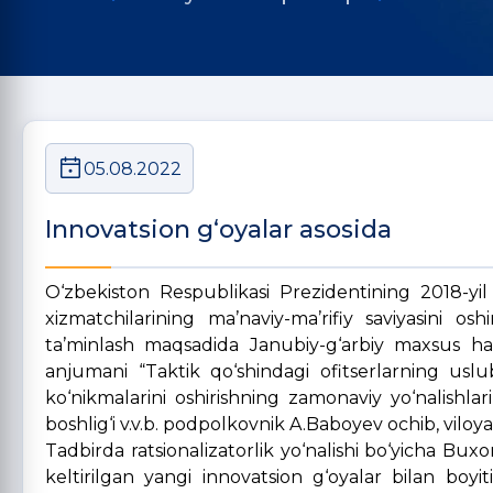
05.08.2022
Innovatsion g‘oyalar asosida
O‘zbekiston Respublikasi Prezidentining 2018-yil
xizmatchilarining ma’naviy-ma’rifiy saviyasini oshir
ta’minlash maqsadida Janubiy-g‘arbiy maxsus har
anjumani “Taktik qo‘shindagi ofitserlarning uslubi
ko‘nikmalarini oshirishning zamonaviy yo‘nalishlar
boshlig‘i v.v.b. podpolkovnik A.Baboyev ochib, viloy
Tadbirda ratsionalizatorlik yo‘nalishi bo‘yicha Bux
keltirilgan yangi innovatsion g‘oyalar bilan boyit