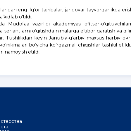
angan eng ilg‘or tajribalar, jangovar tayyorgarlikda eri
kidlab o‘tildi.
a Mudofaa vazirligi akademiyasi ofitser-o‘qituvchila
a serjantlarni o‘qitishda nimalarga e’tibor qaratish va qili
lar. Tushlikdan keyin Janubiy-g‘arbiy maxsus harbiy okr
 ko‘nikmalari bo‘yicha ko‘rgazmali chiqishlar tashkil etil
 namoyish etildi.
стерства
ета: