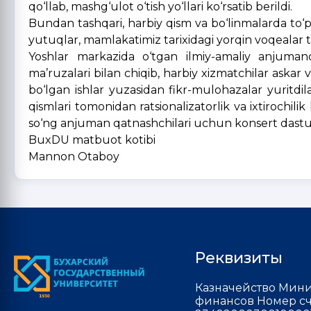
qo‘llab, mashg‘ulot o‘tish yo‘llari ko‘rsatib berildi.
Bundan tashqari, harbiy qism va bo‘linmalarda to‘pl
yutuqlar, mamlakatimiz tarixidagi yorqin voqealar ta’
Yoshlar markazida o‘tgan ilmiy-amaliy anjumand
ma’ruzalari bilan chiqib, harbiy xizmatchilar askar v
bo‘lgan ishlar yuzasidan fikr-mulohazalar yuritdi
qismlari tomonidan ratsionalizatorlik va ixtirochilik
so‘ng anjuman qatnashchilari uchun konsert dasturi
BuxDU matbuot kotibi
Mannon Otaboy
Реквизиты
Казначейство Мини
финансов Номер сч