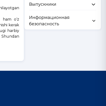
Выпускники
shilayotgan
Информационная
ri ham o‘z
безопасность
nishi kerak
ugi harbiy
di. Shundan