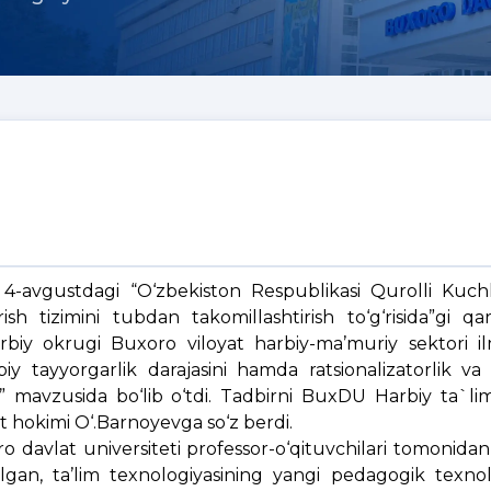
 4-avgustdagi “O‘zbekiston Respublikasi Qurolli Kuchl
ish tizimini tubdan takomillashtirish to‘g‘risida”gi qaro
biy okrugi Buxoro viloyat harbiy-ma’muriy sektori il
y tayyorgarlik darajasini hamda ratsionalizatorlik va i
i” mavzusida bo‘lib o‘tdi. Tadbirni BuxDU Harbiy ta`lim
at hokimi O‘.Barnoyevga so‘z berdi.
oro davlat universiteti professor-o‘qituvchilari tomonida
ilgan, ta’lim texnologiyasining yangi pedagogik texnolo