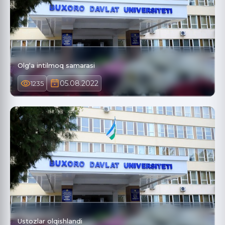
Olg‘a intilmoq samarasi
05.08.2022
1235
Ustozlar olqishlandi