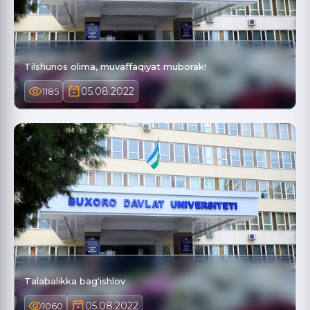
Tilshunos olima, muvaffaqiyat muborak!
05.08.2022
1185
Talabalikka bag‘ishlov
05.08.2022
1060