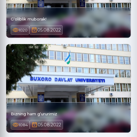
G‘oliblik muborak!
05.08.2022
1020
Bizning ham g‘ururimiz
05.08.2022
1084