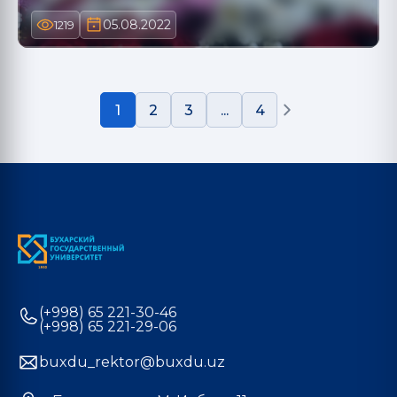
05.08.2022
1219
1
2
3
...
4
(+998) 65 221-30-46
(+998) 65 221-29-06
buxdu_rektor@buxdu.uz