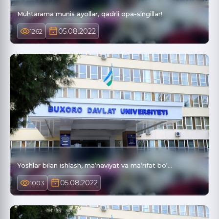
Muhtarama munis ayollar, qadrli opa-singillar!
05.08.2022
1262
Yoshlar bilan ishlash, ma‘naviyat va ma‘rifat bo‘…
05.08.2022
1003