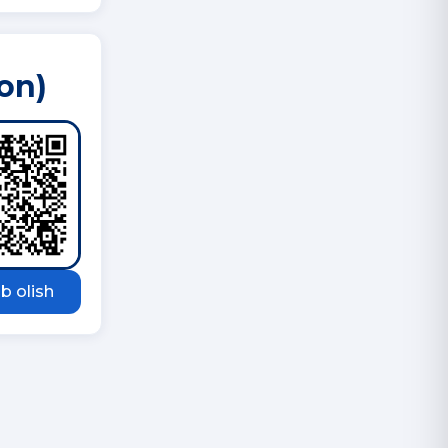
on)
b olish