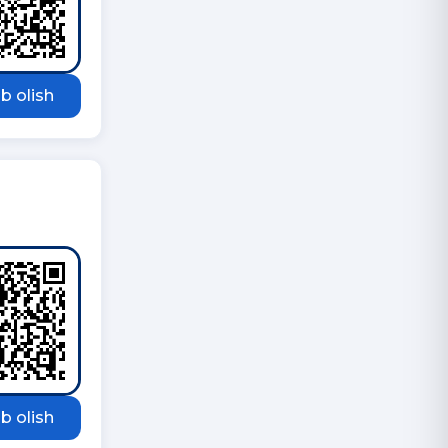
b olish
b olish