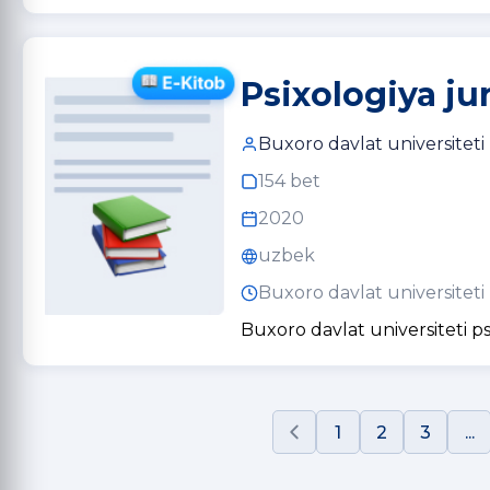
Psixologiya ju
Buxoro davlat universiteti
154 bet
2020
uzbek
Buxoro davlat universiteti
Buxoro davlat universiteti ps
1
2
3
...