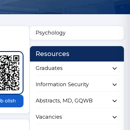
Psychology
Resources
Graduates
Information Security
Abstracts, MD, GQWB
b olish
Vacancies