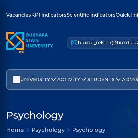
Vacancies
KPI Indicators
Scientific Indicators
Quick lin
buxdu_rektor@buxdu.u
UNIVERSITY
ACTIVITY
STUDENTS
ADMIS
Psychology
Home
Psychology
Psychology