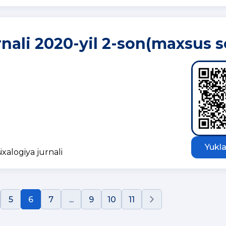
rnali 2020-yil 2-son(maxsus s
Yukla
ixalogiya jurnali
5
6
7
...
9
10
11