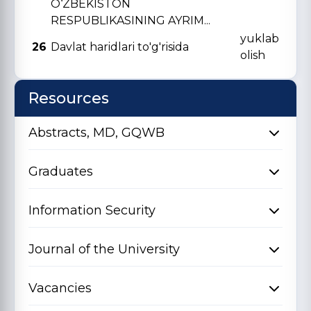
O‘ZBЕKISTON
RЕSPUBLIKASINING AYRIM...
yuklab
26
Davlat haridlari to'g'risida
olish
Resources
Abstracts, MD, GQWB
Graduates
Information Security
Journal of the University
Vacancies