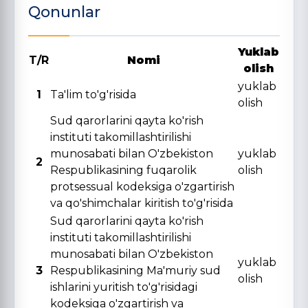
Qonunlar
Yuklab
T/R
Nomi
olish
yuklab
1
Ta'lim to'g'risida
olish
Sud qarorlarini qayta ko'rish
instituti takomillashtirilishi
munosabati bilan O'zbekiston
yuklab
2
Respublikasining fuqarolik
olish
protsessual kodeksiga o'zgartirish
va qo'shimchalar kiritish to'g'risida
Sud qarorlarini qayta ko'rish
instituti takomillashtirilishi
munosabati bilan O'zbekiston
yuklab
3
Respublikasining Ma'muriy sud
olish
ishlarini yuritish to'g'risidagi
kodeksiga o'zgartirish va