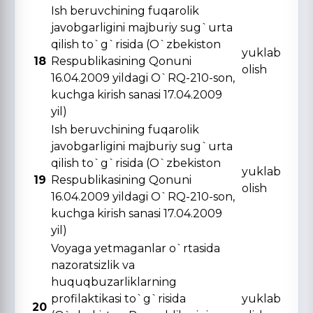
Ish beruvchining fuqarolik
javobgarligini majburiy sug`urta
qilish to`g`risida (O`zbekiston
yuklab
18
Respublikasining Qonuni
olish
16.04.2009 yildagi O`RQ-210-son,
kuchga kirish sanasi 17.04.2009
yil)
Ish beruvchining fuqarolik
javobgarligini majburiy sug`urta
qilish to`g`risida (O`zbekiston
yuklab
19
Respublikasining Qonuni
olish
16.04.2009 yildagi O`RQ-210-son,
kuchga kirish sanasi 17.04.2009
yil)
Voyaga yetmaganlar o`rtasida
nazoratsizlik va
huquqbuzarliklarning
profilaktikasi to`g`risida
yuklab
20