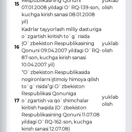
Respublikasining Qonuni
yuklab
15
07.01.2008 yildagi O`RQ-139-son,
olish
kuchga kirish sanasi 08.01.2008
yil)
Kadrlar tayyorlash milliy dasturiga
o`zgartish kiritish to`g`risida
(O`zbekiston Respublikasining
yuklab
16
Qonuni 09.04.2007 yildagi O`RQ-
olish
87-son, kuchga kirish sanasi
10.04.2007 yil)
“O`zbekiston Respublikasida
nogironlarni ijtimoiy himoya qilish
to`g`risida”gi O`zbekiston
Respublikasi Qonuniga
yuklab
17
o`zgartish va qo`shimchalar
olish
kiritish haqida (O`zbekiston
Respublikasining Qonuni 11.07.08
yildagi O`RQ-162-son, kuchga
kirish sanasi 12.07.08)