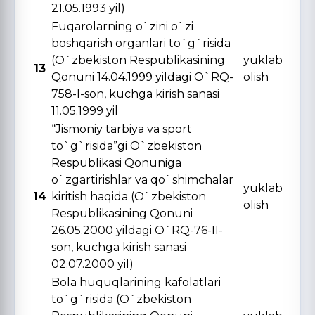
21.05.1993 yil)
Fuqarolarning o`zini o`zi
boshqarish organlari to`g`risida
(O`zbekiston Respublikasining
yuklab
13
Qonuni 14.04.1999 yildagi O`RQ-
olish
758-I-son, kuchga kirish sanasi
11.05.1999 yil
“Jismoniy tarbiya va sport
to`g`risida”gi O`zbekiston
Respublikasi Qonuniga
o`zgartirishlar va qo`shimchalar
yuklab
14
kiritish haqida (O`zbekiston
olish
Respublikasining Qonuni
26.05.2000 yildagi O`RQ-76-II-
son, kuchga kirish sanasi
02.07.2000 yil)
Bola huquqlarining kafolatlari
to`g`risida (O`zbekiston