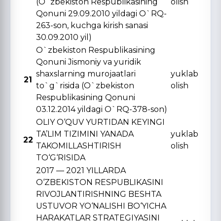
(O`zbekiston Respublikasining
olish
Qonuni 29.09.2010 yildagi O`RQ-
263-son, kuchga kirish sanasi
30.09.2010 yil)
O`zbekiston Respublikasining
Qonuni Jismoniy va yuridik
shaxslarning murojaatlari
yuklab
21
to`g`risida (O`zbekiston
olish
Respublikasining Qonuni
03.12.2014 yildagi O`RQ-378-son)
OLIY O‘QUV YURTIDAN KЕYINGI
TA’LIM TIZIMINI YANADA
yuklab
22
TAKOMILLASHTIRISH
olish
TO‘G‘RISIDA
2017 — 2021 YILLARDA
O‘ZBЕKISTON RЕSPUBLIKASINI
RIVOJLANTIRISHNING BЕSHTA
USTUVOR YO‘NALISHI BO‘YICHA
HARAKATLAR STRATЕGIYASINI