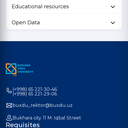
Educational resources
Open Data
(+998) 65 221-30-46
(+998) 65 221-29-06
buxdu_rektor@buxdu.uz
Bukhara city. 11 M. Iqbal Street
Requisites