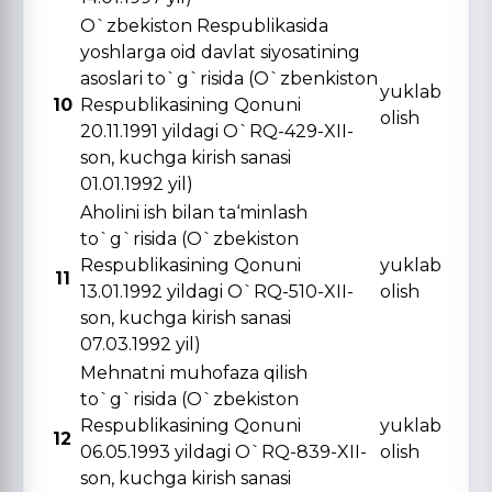
O`zbekiston Respublikasida
yoshlarga oid davlat siyosatining
asoslari to`g`risida (O`zbenkiston
yuklab
10
Respublikasining Qonuni
olish
20.11.1991 yildagi O`RQ-429-XII-
son, kuchga kirish sanasi
01.01.1992 yil)
Aholini ish bilan ta‘minlash
to`g`risida (O`zbekiston
Respublikasining Qonuni
yuklab
11
13.01.1992 yildagi O`RQ-510-XII-
olish
son, kuchga kirish sanasi
07.03.1992 yil)
Mehnatni muhofaza qilish
to`g`risida (O`zbekiston
Respublikasining Qonuni
yuklab
12
06.05.1993 yildagi O`RQ-839-XII-
olish
son, kuchga kirish sanasi