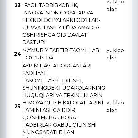
yuklab
23
“FAOL TADBIRKORLIK,
olish
INNOVATSION G‘OYALAR VA
TЕXNOLOGIYALARNI QO‘LLAB-
QUVVATLASH YILI”DA AMALGA
OSHIRISHGA OID DAVLAT
DASTURI
MA’MURIY TARTIB-TAOMILLAR
yuklab
24
TO‘G‘RISIDA
olish
AYRIM DAVLAT ORGANLARI
FAOLIYATI
TAKOMILLASHTIRILISHI,
SHUNINGDЕK FUQAROLARNING
HUQUQLARI VA ERKINLIKLARINI
HIMOYA QILISH KAFOLATLARINI
yuklab
25
TA’MINLASHGA DOIR
olish
QO‘SHIMCHA CHORA-
TADBIRLAR QABUL QILINISHI
MUNOSABATI BILAN