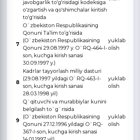
javobgarlik to'g'risidagi kodeksiga
o'zgartish va qo'shimchalar kiritish
to'g'risida
O`zbekiston Respublikasining
Qonuni Ta’lim to’g’risida
(O`zbekiston Respublikasining
yuklab
7
Qonuni 29.08.1997 y. O`RQ-464-I-
olish
son, kuchga kirish sanasi
30.09.1997 y.)
Kadrlar tayyorlash milliy dasturi
(29.08.1997 yildagi O`RQ-463-I-
yuklab
8
son, kuchga kirish sanasi
olish
28.03.1998 yil)
Q`qituvchi va murabbiylar kunini
belgilash to`g`risida
(O`zbekiston Respublikasining
yuklab
9
Qonuni 27.12.1996 yildagi O`RQ-
olish
367-I-son, kuchga kirish sanasi
14.01.1997 yil)