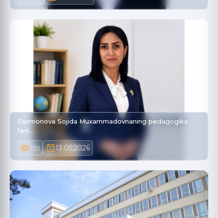
Raxmonova Sojida Muxammadovnaning pedagogika
fanl…
13.05.2026
255