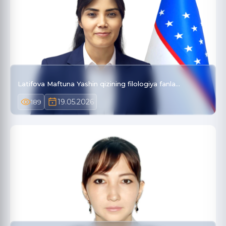
Latifova Maftuna Yashin qizining filologiya fanla…
19.05.2026
189