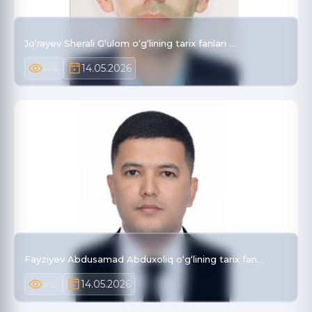
Jo‘rayev Sherali G‘ulom o‘g‘lining tarix fanlari …
14.05.2026
464
Fayziyev Abdusamad Abduxoliq o‘g‘lining tarix fan…
14.05.2026
492