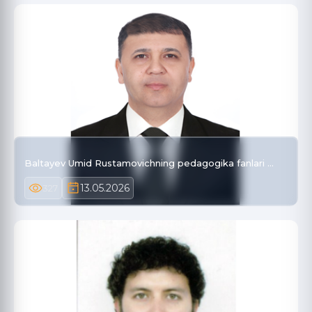
Baltayev Umid Rustamovichning pedagogika fanlari …
13.05.2026
327