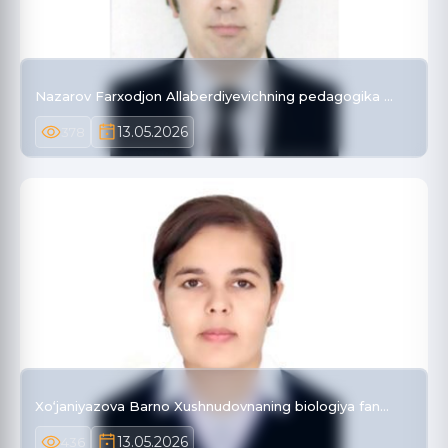
Nazarov Farxodjon Allaberdiyevichning pedagogika …
13.05.2026
378
Xo‘janiyazova Barno Xushnudovnaning biologiya fan…
13.05.2026
436