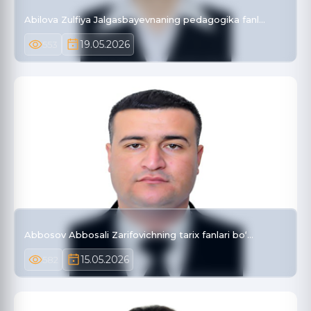
Abilova Zulfiya Jalgasbayevnaning pedagogika fanl…
19.05.2026
553
Abbosov Abbosali Zarifovichning tarix fanlari bo‘…
15.05.2026
582