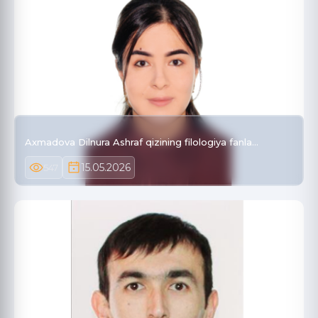
Axmadova Dilnura Ashraf qizining filologiya fanla…
15.05.2026
547