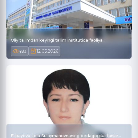
Oliy ta'limdan keyingi ta'lim institutida faoliya…
12.05.2026
483
Elibayeva Lola Sulaymanovnaning pedagogika fanlar…