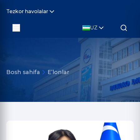
Tezkor havolalar
UZ
Bosh sahifa
E’lonlar