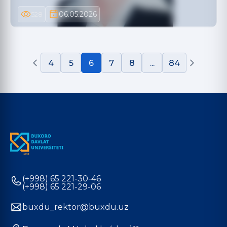
06.05.2026
528
4
5
6
7
8
...
84
(+998) 65 221-30-46
(+998) 65 221-29-06
buxdu_rektor@buxdu.uz