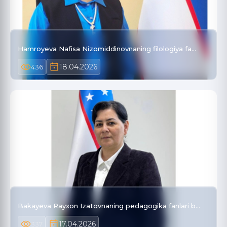
Hamroyeva Nafisa Nizomiddinovnaning filologiya fa…
18.04.2026
436
Bakayeva Rayxon Izatovnaning pedagogika fanlari b…
17.04.2026
337