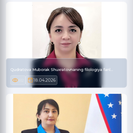
Qudratova Muborak Shuxratovnaning filologiya fanl…
18.04.2026
612