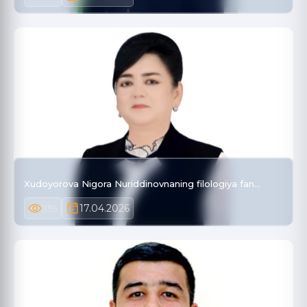
Xudoyorova Nigora Nuriddinovnaning filologiya fan…
17.04.2026
359