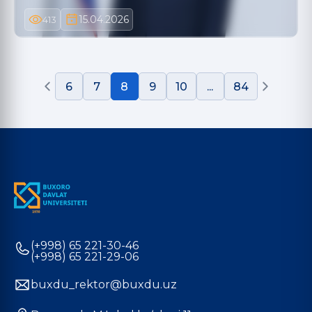
15.04.2026
413
6
7
8
9
10
...
84
(+998) 65 221-30-46
(+998) 65 221-29-06
buxdu_rektor@buxdu.uz