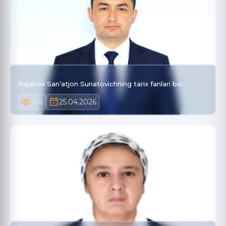
Rajabov San’atjon Sunatovichning tarix fanlari bo…
25.04.2026
466