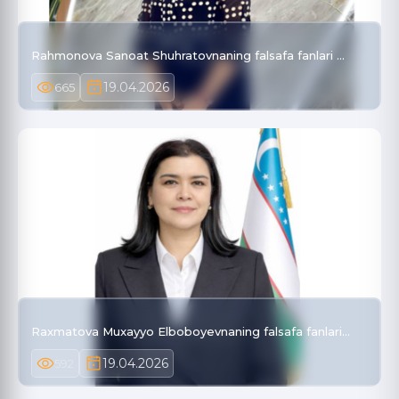
Rahmonova Sanoat Shuhratovnaning falsafa fanlari …
19.04.2026
665
Raxmatova Muxayyo Elboboyevnaning falsafa fanlari…
19.04.2026
592