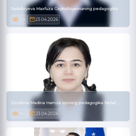
Sadulloyeva Maxfuza Gaybulloyevnaning pedagogika …
23.04.2026
326
Ozodova Madina Hamza qizining pedagogika fanlari …
23.04.2026
394