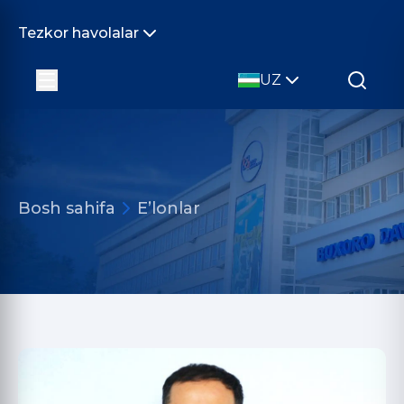
Tezkor havolalar
UZ
Bosh sahifa
E’lonlar