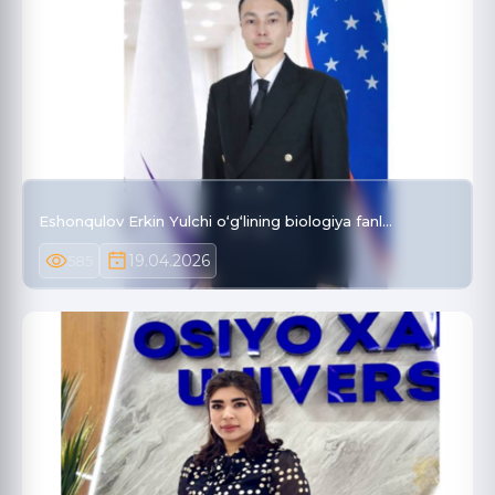
Eshonqulov Erkin Yulchi o‘g‘lining biologiya fanl…
19.04.2026
585