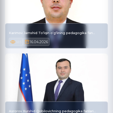
Karimov Jamshid To‘lqin o‘g‘lining pedagogika fan…
16.04.2026
583
Asrorov Xurshid Qobilovichning pedagogika fanlari…