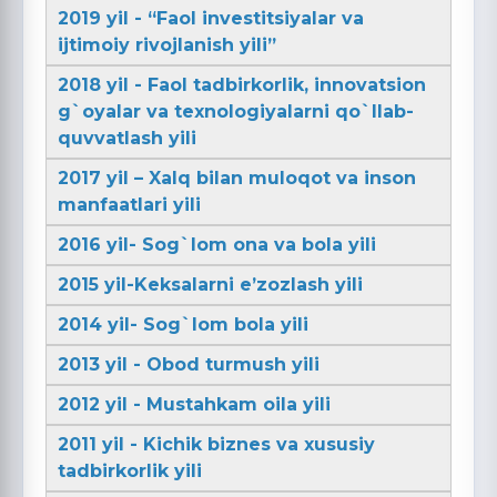
2019 yil - “Faol investitsiyalar va
ijtimoiy rivojlanish yili”
2018 yil - Faol tadbirkorlik, innovatsion
g`oyalar va texnologiyalarni qo`llab-
quvvatlash yili
2017 yil – Xalq bilan muloqot va inson
manfaatlari yili
2016 yil- Sog`lom ona va bola yili
2015 yil-Keksalarni e’zozlash yili
2014 yil- Sog`lom bola yili
2013 yil - Obod turmush yili
2012 yil - Mustahkam oila yili
2011 yil - Kichik biznes va xususiy
tadbirkorlik yili