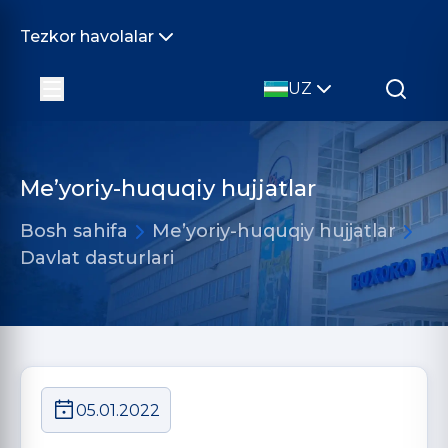
Tezkor havolalar
UZ
Me’yoriy-huquqiy hujjatlar
Bosh sahifa
Me’yoriy-huquqiy hujjatlar
Davlat dasturlari
05.01.2022