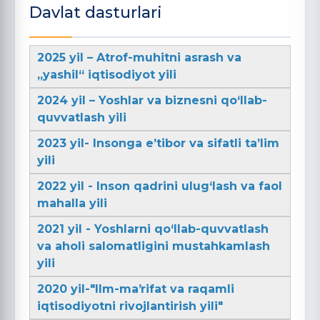
Davlat dasturlari
2025 yil – Atrof-muhitni asrash va
„yashil“ iqtisodiyot yili
2024 yil – Yoshlar va biznesni qo‘llab-
quvvatlash yili
2023 yil- Insonga e’tibor va sifatli ta’lim
yili
2022 yil - Inson qadrini ulug‘lash va faol
mahalla yili
2021 yil - Yoshlarni qo‘llab-quvvatlash
va aholi salomatligini mustahkamlash
yili
2020 yil-"Ilm-maʼrifat va raqamli
iqtisodiyotni rivojlantirish yili"