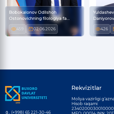
Bobokalonov Odilshoh
Yuldashe
Ostonovichning filologiya fa…
Daniyorovi
459
02.06.2026
426
Rekvizitlar
Moliya vazirligi g‘azna
Hisob raqami:
2340200030010000
(+998) 65 221-30-46
MFO: 00014 INN: 201