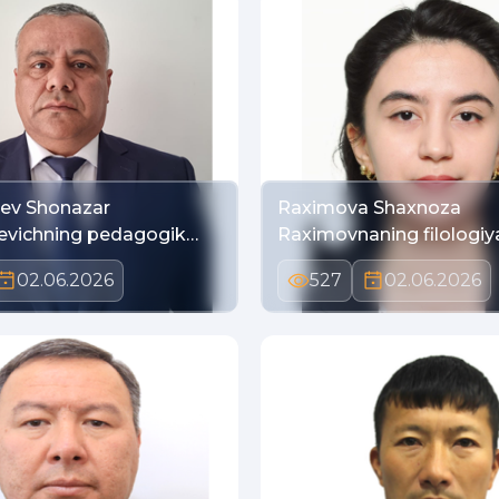
yev Shonazar
Raximova Shaxnoza
evichning pedagogik…
Raximovnaning filologiy
02.06.2026
527
02.06.2026