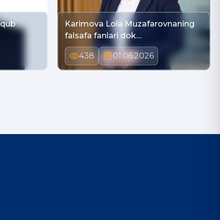
aqub
Karimova Lola Muzafarovnaning
falsafa fanlari dok…
438
01.06.2026