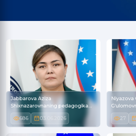
Jabbarova Aziza
Niyazova 
Shixnazarovnaning pedagogika
G‘ulomovn
fanl…
686
03.06.2026
27