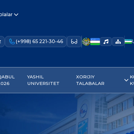
olalar
z
(+998) 65 221-30-46
QABUL
YASHIL
XORIJIY
K
2026
UNIVERSITET
TALABALAR
K