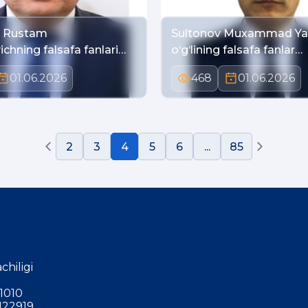
v Rustam
Sultonov Muxammad Y
chning falsafa fanlari…
o‘g‘lining falsafa fanlar…
01.06.2026
468
01.06.2026
2
3
4
5
6
...
85
chiligi
1010
122919