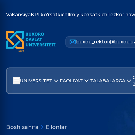
Vakansiya
KPI ko‘rsatkich
Ilmiy ko‘rsatkich
Tezkor hav
buxdu_rektor@buxdu.u
UNIVERSITET
FAOLIYAT
TALABALARGA
Bosh sahifa
E’lonlar