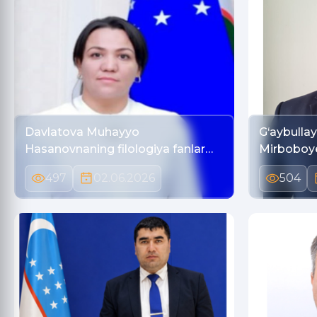
Davlatova Muhayyo
G‘aybulla
Hasanovnaning filologiya fanlar…
Mirboboy
497
02.06.2026
504