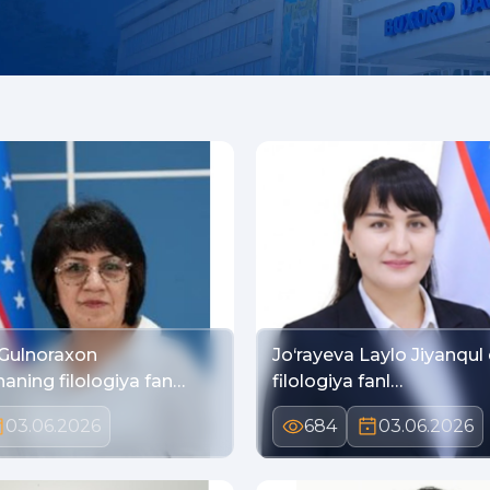
Gulnoraxon
Jo‘rayeva Laylo Jiyanqul 
aning filologiya fan…
filologiya fanl…
03.06.2026
684
03.06.2026