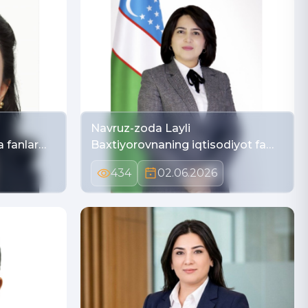
Navruz-zoda Layli
a fanlar…
Baxtiyorovnaning iqtisodiyot fa…
434
02.06.2026