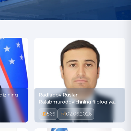
qizining
Radjabov Ruslan
Rajabmurodovichning filologiya
fa…
566
02.06.2026