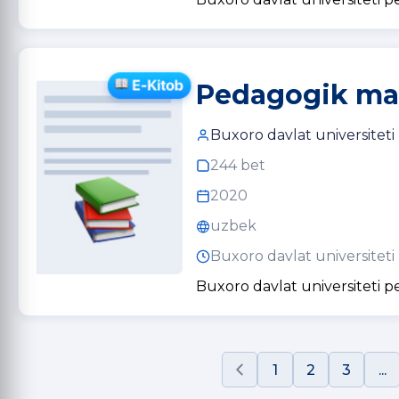
Pedagogik mah
Buxoro davlat universiteti
244 bet
2020
uzbek
Buxoro davlat universiteti
Buxoro davlat universiteti 
1
2
3
...