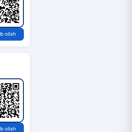
b olish
b olish