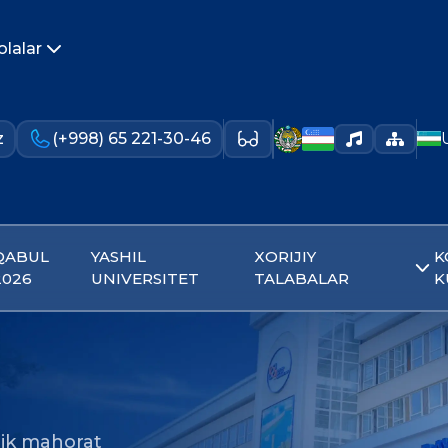
olalar
z
(+998) 65 221-30-46
QABUL
YASHIL
XORIJIY
K
2026
UNIVERSITET
TALABALAR
K
ik mahorat