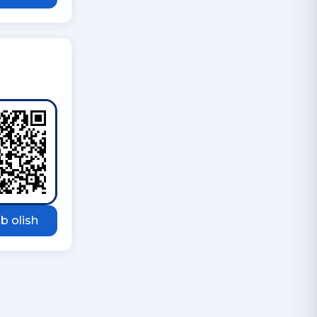
b olish