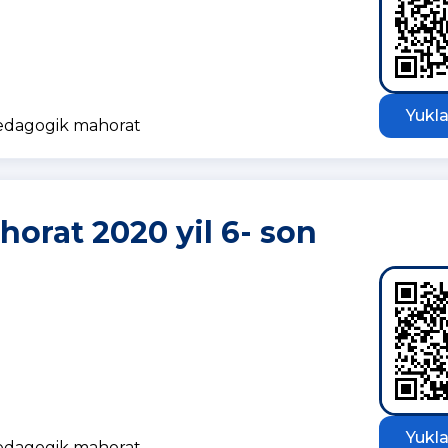
Yukla
pedagogik mahorat
orat 2020 yil 6- son
Yukla
pedagogik mahorat