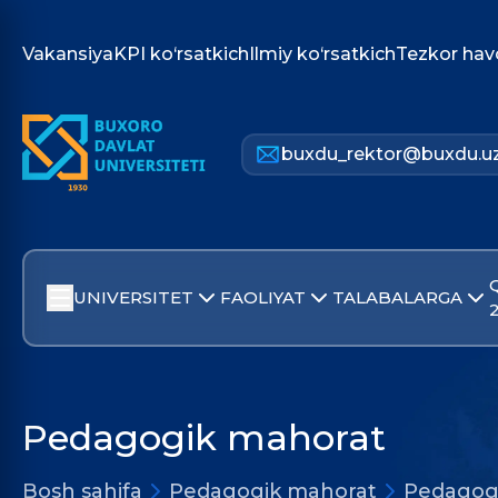
Vakansiya
KPI ko‘rsatkich
Ilmiy ko‘rsatkich
Tezkor hav
buxdu_rektor@buxdu.u
UNIVERSITET
FAOLIYAT
TALABALARGA
Pedagogik mahorat
Bosh sahifa
Pedagogik mahorat
Pedagog