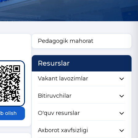
Pedagogik mahorat
Resurslar
Vakant lavozimlar
Bitiruvchilar
O'quv resurslar
b olish
Axborot xavfsizligi