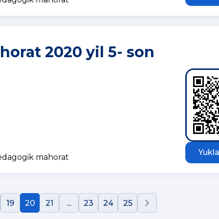
orat 2020 yil 5- son
Yukla
pedagogik mahorat
19
20
21
...
23
24
25