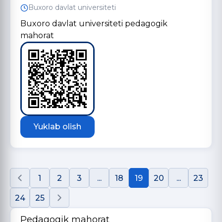
Buxoro davlat universiteti
Buxoro davlat universiteti pedagogik
mahorat
Yuklab olish
1
2
3
...
18
19
20
...
23
24
25
Pedagogik mahorat