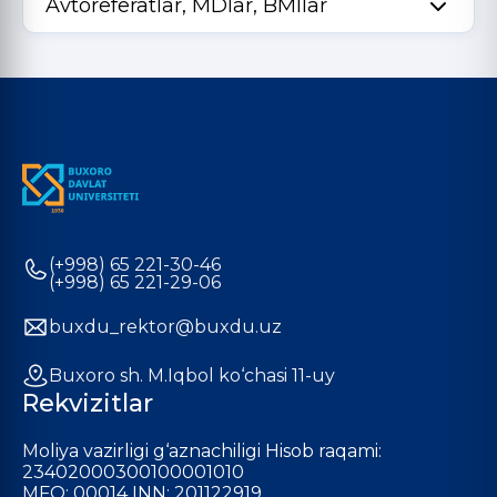
Avtoreferatlar, MDlar, BMIlar
(+998) 65 221-30-46
(+998) 65 221-29-06
buxdu_rektor@buxdu.uz
Buxoro sh. M.Iqbol ko‘chasi 11-uy
Rekvizitlar
Moliya vazirligi g‘aznachiligi Hisob raqami:
23402000300100001010
MFO: 00014 INN: 201122919