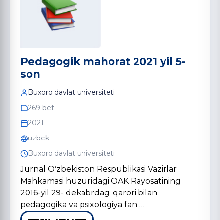
Pedagogik mahorat 2021 yil 5-
son
Buxoro davlat universiteti
269 bet
2021
uzbek
Buxoro davlat universiteti
Jurnal Oʻzbekiston Respublikasi Vazirlar
Mahkamasi huzuridagi OAK Rayosatining
2016-yil 29- dekabrdagi qarori bilan
pedagogika va psixologiya fanl…