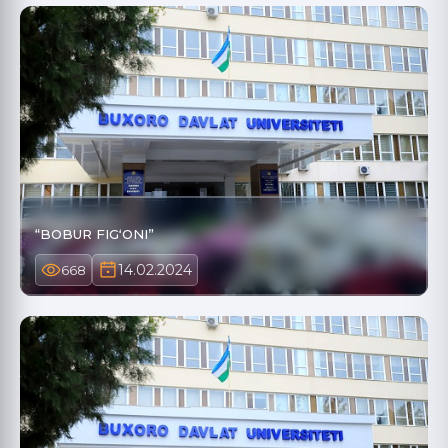
“BOBUR FIGʻONI”
14.02.2024
668