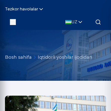
Tezkor havolalar
UZ
Bosh sahifa
Iqtidorli yoshlar ijodidan