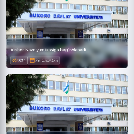
Alisher Navoiy xotirasiga bag‘ishlanadi
28.03.2025
834