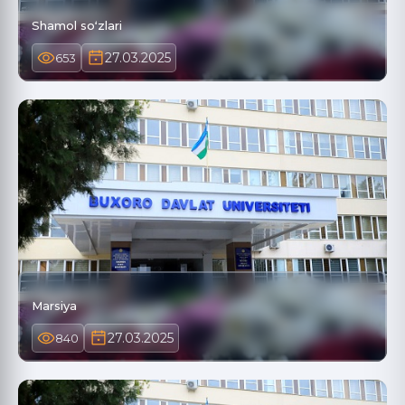
Shamol soʻzlari
27.03.2025
653
Marsiya
27.03.2025
840