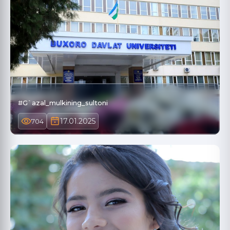
#G`azal_mulkining_sultoni
17.01.2025
704