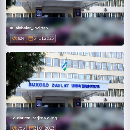
#Talabalar_ijodidan
31.01.2023
624
Ko'zlarimni tarjima qiling...
31.01.2023
700