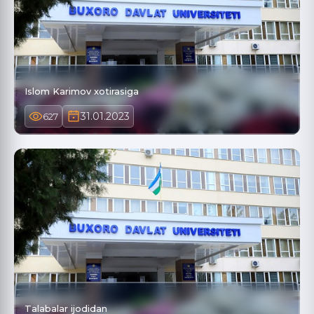
Islom Karimov xotirasiga
31.01.2023
627
Talabalar ijodidan