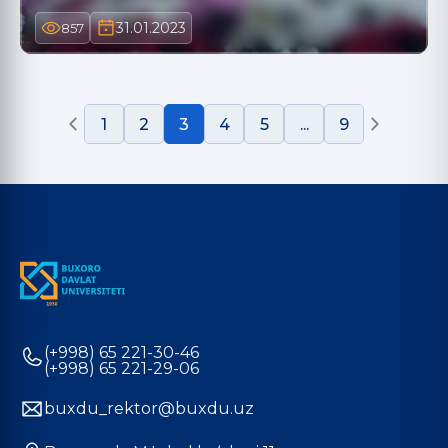
31.01.2023
857
1
2
3
4
5
...
9
(+998) 65 221-30-46
(+998) 65 221-29-06
buxdu_rektor@buxdu.uz