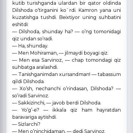
kutib turishganda ulardan bir qator oldinda
Dilshoda o’tirganini ko`rdi. Kamron yana uni
kuzatishga tushdi. Beixtiyor uning suhbatini
eshitdi:
— Dilshoda, shunday ha? — o’ng tomonidagi
qiz undan so’radi.
— Ha, shunday.
— Men Mohiraman, — jilmaydi boyagi qiz.
— Men esa Sarvinoz, — chap tomondagi qiz
suhbatga aralashdi.
— Tanishganimdan xursandman! — tabassum
qildi Dilshoda.
— Xo’sh, nechanchi o’rindasan, Dilshoda? —
so’radi Sarvinoz.
— Sakkizinchi, — javob berdi Dilshoda.
— Yo’g’-e? — ikkala qiz ham hayratdan
baravariga aytishdi.
— Sizlarchi?
— Men o’ninchidaman, — dedi Sarvinoz.