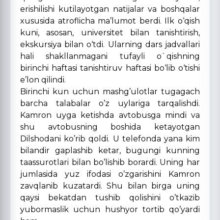
erishilishi kutilayotgan natijalar va boshqalar
xususida atroflicha ma’lumot berdi. Ilk o‘qish
kuni, asosan, universitet bilan tanishtirish,
ekskursiya bilan o‘tdi. Ularning dars jadvallari
hali shakllanmagani tufayli o`qishning
birinchi haftasi tanishtiruv haftasi bo‘lib o‘tishi
e’lon qilindi.
Birinchi kun uchun mashg’ulotlar tugagach
barcha talabalar o’z uylariga tarqalishdi.
Kamron uyga ketishda avtobusga mindi va
shu avtobusning boshida ketayotgan
Dilshodani ko’rib qoldi. U telefonda yana kim
bilandir gaplashib ketar, bugungi kunning
taassurotlari bilan bo’lishib borardi. Uning har
jumlasida yuz ifodasi o’zgarishini Kamron
zavqlanib kuzatardi. Shu bilan birga uning
qaysi bekatdan tushib qolishini o’tkazib
yubormaslik uchun hushyor tortib qo’yardi