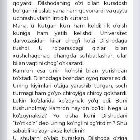
qo’yardi. Dilshodaning o’zi bilan kursdosh
bo’lganini eslab yana ham quvonardi va qayta
uchrashuvlarini intiqib kutardi.
Mana, u kutgan kun ham keldi: ilk o’qish
kuniga ham yetib kelishdi. Universitet
darvozasidan kirar chog’i ko’zi Dilshodaga
tushdi. U ro’parasidagi qizlar bilan
xushchaqchaq ohangda suhbatlashar, ular
bilan vaqtini chog’ o’tkazardi.
Kamron esa unin ko’rishi bilan yurishdan
to’xtadi. Dilshodaga boshdan oyoq nazar soldi.
Uning kiyimlari o’ziga yarashib turgan, soch
turmagi ham go’yo chiroyiga chiroy qo’shardi.
Lekin ko’zlarida ko’zoynak yo’q edi. Buni
tushunolmay Kamron hayron bo’ldi. Nega u
ko’zoynaksiz? Yo o’sha kuni Dilshodani
“to’rtko’z” deb uning ko’nglini og’ritdimi? Shu
sababli ko’zoynaksiz keldimi?
U shularni o’ylab turarkan, Dilshoda o’ziga