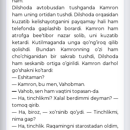
ham.
Dilshoda avtobusdan tushganda Kamron
ham uning ortidan tushdi. Dilshoda orqasidan
kuzatib kelishayotganini payqamay hali ham
telefonda gaplashib borardi. Kamron ham
atrofga bee’tibor nazar solib, uni kuzatib
ketardi. Kutilmaganda unga qo’ng’iroq qilib
qolishdi. Bundan Kamronning o’zi ham
cho’chiganidan bir sakrab tushdi, Dilshoda
ham seskanib ortiga o’girildi. Kamron darhol
go’shakni ko’tardi:
— Eshitaman?
— Kamron, bu men, Vahobman.
—
Vahob, sen ham vaqtini topasan-da.
— Ha, tinchlikmi? Xalal berdimmi deyman? —
tomoq qirib.
— Ha, biroz, — xo’rsinib qo’ydi. — Tinchlikmi,
nima gap?
— Ha, tinchlik. Raqamingni starostadan oldim,