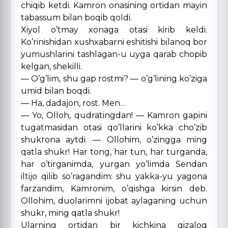
chiqib ketdi. Kamron onasining ortidan mayin
tabassum bilan boqib qoldi.
Xiyol o’tmay xonaga otasi kirib keldi.
Ko’rinishidan xushxabarni eshitishi bilanoq bor
yumushlarini tashlagan-u uyga qarab chopib
kelgan, shekilli.
— O’g’lim, shu gap rostmi? — o’g’lining ko’ziga
umid bilan boqdi.
— Ha, dadajon, rost. Men…
— Yo, Olloh, qudratingdan! — Kamron gapini
tugatmasidan otasi qo’llarini ko’kka cho’zib
shukrona aytdi. — Ollohim, o’zingga ming
qatla shukr! Har tong, har tun, har turganda,
har o’tirganimda, yurgan yo’limda Sendan
iltijo qilib so’ragandim: shu yakka-yu yagona
farzandim, Kamronim, o’qishga kirsin deb.
Ollohim, duolarimni ijobat aylaganing uchun
shukr, ming qatla shukr!
Ularning ortidan bir kichkina qizaloq