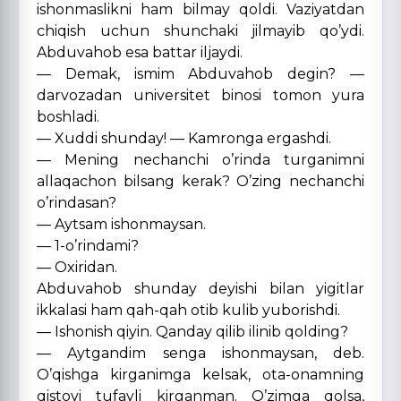
ishonmaslikni ham bilmay qoldi. Vaziyatdan
chiqish uchun shunchaki jilmayib qo’ydi.
Abduvahob esa battar iljaydi.
— Demak, ismim Abduvahob degin? —
darvozadan universitet binosi tomon yura
boshladi.
— Xuddi shunday! — Kamronga ergashdi.
— Mening nechanchi o’rinda turganimni
allaqachon bilsang kerak? O’zing nechanchi
o’rindasan?
— Aytsam ishonmaysan.
— 1-o’rindami?
— Oxiridan.
Abduvahob shunday deyishi bilan yigitlar
ikkalasi ham qah-qah otib kulib yuborishdi.
— Ishonish qiyin. Qanday qilib ilinib qolding?
— Aytgandim senga ishonmaysan, deb.
O’qishga kirganimga kelsak, ota-onamning
qistovi tufayli kirganman. O’zimga qolsa,