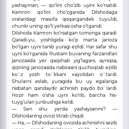
yashayman, — qo’lini cho’zib uyini ko’rsatdi.
Kamron qo’lini cho’zganida Dilshodaga
oralaridagi masofa qisqargandek tuyuldi,
chunki uning qo’li yelkasi osha o’tgandi.
Dilshoda Kamron ko’rsatgan tomonga qaradi.
Qaradi-yu, yoshligida ko’p marta janoza
bo’lgan uyni tanib yuragi ezildi. Har safar shu
uyni ko’rganida Rustam buvaning farzandlari
janozasida yer qaqshab yig’lagani, ayniqsa,
qizining janozasida nabirasini quchoqlab ezilib
ko`z yosh to`kkani xayolidan o`tardi.
Shularni eslab, yuragida bu uy egalariga
nisbatan qandaydir achinish paydo bo`lardi.
Hozir ham o‘sha uyni ko‘rib, barcha his-
tuyg‘ulari junbushga keldi.
— Sen shu yerda yashaysanmi? —
Dilshodaning ovozi titrab chiqdi.
— Ha, — Dilshodaning ovozida achinishni sezib