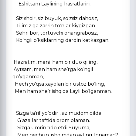
Eshitsam Laylining hasratlarini.
Siz shoir, siz buyuk, sо‘zsiz dahosiz,
Tilimiz ga zarrin tо‘nlar kiygizgan.
Sehri bor, tortuvchi ohangrabosiz,
Kо‘ngli о‘ksiklarning dardin ketkazgan.
Hazratim, meni ham bir duo qiling,
Aytsam, men ham she’rga kо‘ngil
qо‘yganman,
Hech yо‘qsa xayolan bir ustoz bо‘ling,
Men ham she’r ishqida Layli bо‘lganman.
Sizga ta’rif yо‘qdir , siz mudom dilda,
G‘azallar taftida orom olaman.
Sizga umrin fido etdi Suyuma,
Men nechun, ishqimdan ayting tonaman?