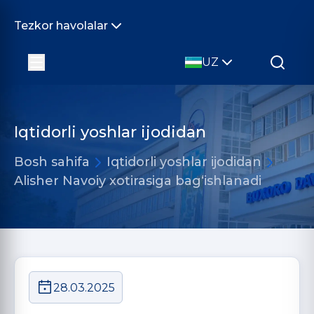
Tezkor havolalar
UZ
Iqtidorli yoshlar ijodidan
Bosh sahifa
Iqtidorli yoshlar ijodidan
Alisher Navoiy xotirasiga bag‘ishlanadi
28.03.2025