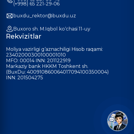
(+998) 65 221-29-06
buxdu_rektor@buxdu.uz
Buxoro sh. M.Iqbol ko‘chasi 11-uy
Rekvizitlar
Moliya vazirligi g‘aznachiligi Hisob raqami:
23402000300100001010
MFO: 00014 INN: 201122919
Markaziy bank HKKM Toshkent sh.
(BuxDu: 400910860064017094100350004)
INN: 201504275