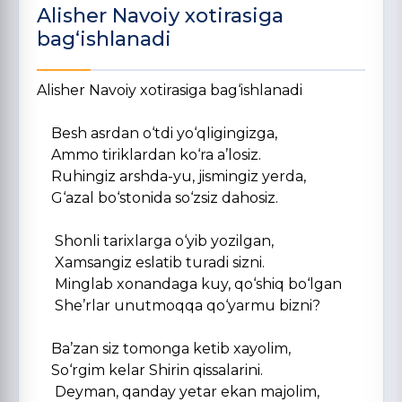
Alisher Navoiy xotirasiga
bag‘ishlanadi
Alisher Navoiy xotirasiga bag‘ishlanadi
Besh asrdan о‘tdi yо‘qligingizga,
Ammo tiriklardan kо‘ra a’losiz.
Ruhingiz arshda-yu, jismingiz yerda,
G‘azal bо‘stonida sо‘zsiz dahosiz.
Shonli tarixlarga о‘yib yozilgan,
Xamsangiz eslatib turadi sizni.
Minglab xonandaga kuy, qо‘shiq bо‘lgan
She’rlar unutmoqqa qо‘yarmu bizni?
Ba’zan siz tomonga ketib xayolim,
Sо‘rgim kelar Shirin qissalarini.
Deyman, qanday yetar ekan majolim,