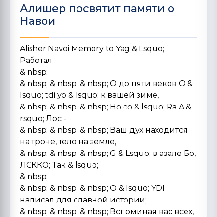
Алишер посвятит памяти о
Навои
Alisher Navoi Memory to Yag & Lsquo;
Работал
& nbsp;
& nbsp; & nbsp; & nbsp; O до пяти веков O &
lsquo; tdi yo & lsquo; к вашей зиме,
& nbsp; & nbsp; & nbsp; Но co & lsquo; Ra A &
rsquo; Лос -
& nbsp; & nbsp; & nbsp; Ваш дух находится
на троне, тело на земле,
& nbsp; & nbsp; & nbsp; G & Lsquo; в азале Бо,
ЛСККО; Так & lsquo;
& nbsp;
& nbsp; & nbsp; & nbsp; O & lsquo; YDI
написал для славной истории;
& nbsp; & nbsp; & nbsp; Вспоминая вас всех,