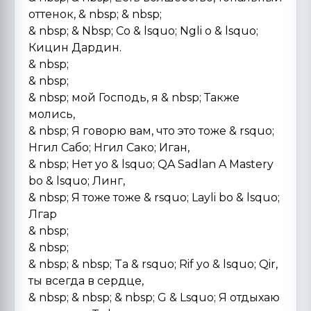
оттенок, & nbsp; & nbsp;
& nbsp; & Nbsp; Co & lsquo; Ngli o & lsquo;
Кицин Дардин.
& nbsp;
& nbsp;
& nbsp; мой Господь, я & nbsp; Также
молись,
& nbsp; Я говорю вам, что это тоже & rsquo;
Нгил Сабо; Нгил Сако; Иган,
& nbsp; Нет yo & lsquo; QA Sadlan A Mastery
bo & lsquo; Линг,
& nbsp; Я тоже тоже & rsquo; Layli bo & lsquo;
Лгар
& nbsp;
& nbsp;
& nbsp; & nbsp; Ta & rsquo; Rif yo & lsquo; Qir,
ты всегда в сердце,
& nbsp; & nbsp; & nbsp; G & Lsquo; Я отдыхаю