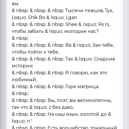
вы.
& nbsp; & nbsp; & nbsp; Тысячи певцов, Тук,
Lsquo; Shik Bo & lsquo; Lgan
& nbsp; & nbsp; & nbsp; Shee & rsquo; Rs rs,
чтобы забыть & lsquo; молодые нас?
& nbsp;
& nbsp; & nbsp; & nbsp; Ba & rsquo; Зан тебе,
чтобы пойти к тебе,
& nbsp; & nbsp; & nbsp; Так & lsquo; Сладкие
истории.
& nbsp; & nbsp; & nbsp; Я говорю, как это
любимый,
& nbsp; & nbsp; & nbsp; Горе матрица.
& nbsp;
& nbsp; & nbsp; Вы, поэт, вы великолепны,
так что & lsquo; z без дахо,
& nbsp; & nbsp; На наш язык, золотой до &
lsquo; n '.
& nbsp; & nbsp; Есть волшебство, тональный