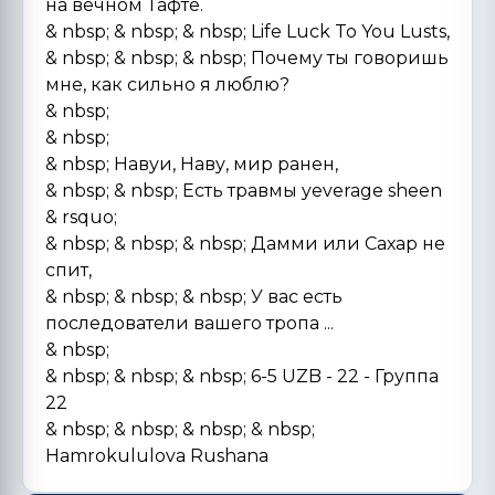
на вечном Тафте.
& nbsp; & nbsp; & nbsp; Life Luck To You Lusts,
& nbsp; & nbsp; & nbsp; Почему ты говоришь
мне, как сильно я люблю?
& nbsp;
& nbsp;
& nbsp; Навуи, Наву, мир ранен,
& nbsp; & nbsp; Есть травмы yeverage sheen
& rsquo;
& nbsp; & nbsp; & nbsp; Дамми или Сахар не
спит,
& nbsp; & nbsp; & nbsp; У вас есть
последователи вашего тропа ...
& nbsp;
& nbsp; & nbsp; & nbsp; 6-5 UZB - 22 - Группа
22
& nbsp; & nbsp; & nbsp; & nbsp;
Hamrokululova Rushana