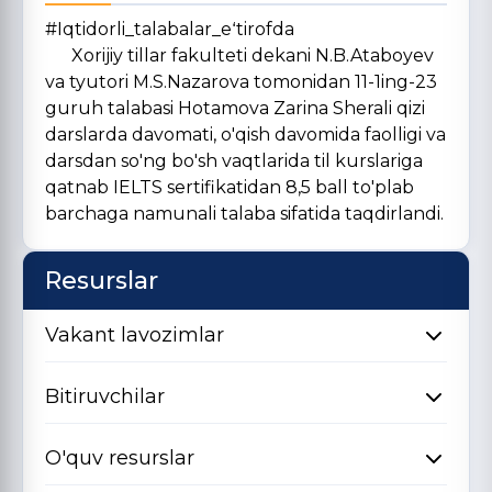
#Iqtidorli_talabalar_eʻtirofda
Xorijiy tillar fakulteti dekani N.B.Ataboyev
va tyutori M.S.Nazarova tomonidan 11-1ing-23
guruh talabasi Hotamova Zarina Sherali qizi
darslarda davomati, o'qish davomida faolligi va
darsdan so'ng bo'sh vaqtlarida til kurslariga
qatnab IELTS sertifikatidan 8,5 ball to'plab
barchaga namunali talaba sifatida taqdirlandi.
Resurslar
Vakant lavozimlar
Bitiruvchilar
O'quv resurslar