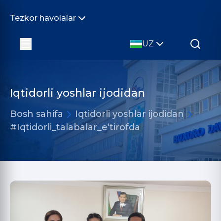
Tezkor havolalar
UZ
Iqtidorli yoshlar ijodidan
Bosh sahifa
Iqtidorli yoshlar ijodidan
#Iqtidorli_talabalar_eʻtirofda