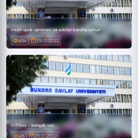
Inson qadr-qimmati va adolat barcha uchun
29.01.2022
404
OITSsiz – kelajak sari
29.01.2022
415