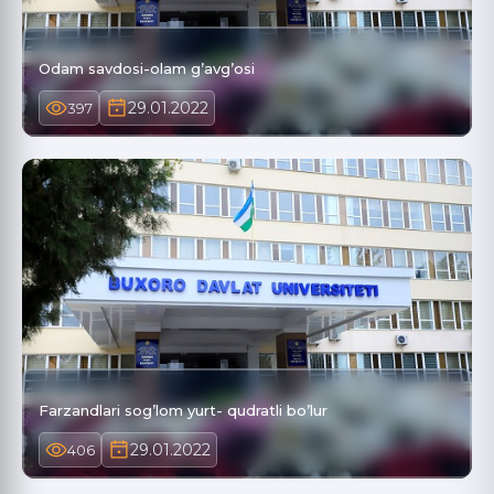
Odam savdosi-olam g’avg’osi
29.01.2022
397
Farzandlari sog’lom yurt- qudratli bo’lur
29.01.2022
406