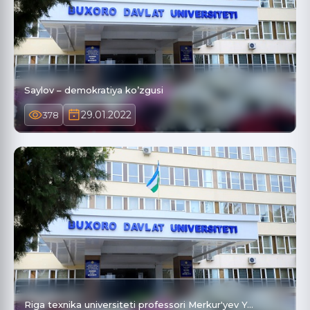
Saylov – demokratiya ko’zgusi
29.01.2022
378
Riga texnika universiteti professori Merkur'yev Y…