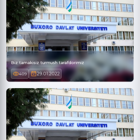
Biz tamakisiz turmush tarafdorimiz
29.01.2022
409