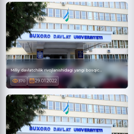
Milliy davlatchilik rivojlanishidagi yangi bosqic…
29.01.2022
370