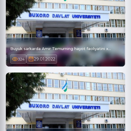
Buyuk sarkarda Amir Temurning hayot faoliyatini x…
29.01.2022
324