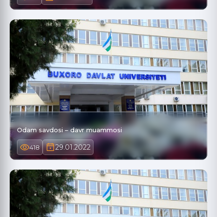
Odam savdosi – davr muammosi
29.01.2022
418