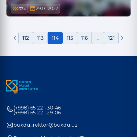
29.01.2022
334
112
113
114
115
116
...
121
(+998) 65 221-30-46
(+998) 65 221-29-06
buxdu_rektor@buxdu.uz