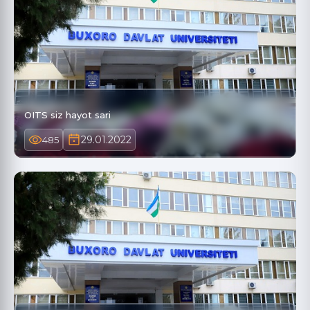
OITS siz hayot sari
29.01.2022
485