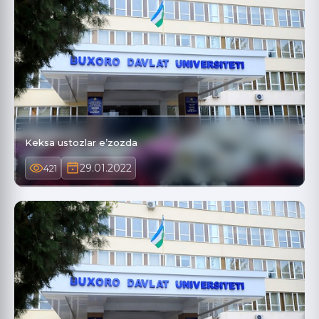
Keksa ustozlar e’zozda
29.01.2022
421