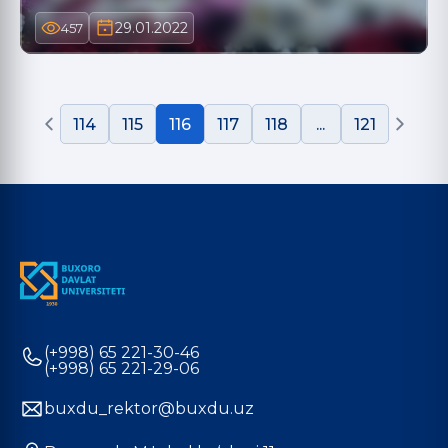
29.01.2022
457
114
115
116
117
118
...
121
(+998) 65 221-30-46
(+998) 65 221-29-06
buxdu_rektor@buxdu.uz