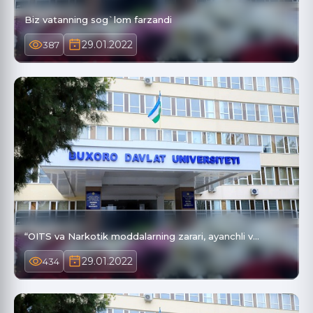
Biz vatanning sog`lom farzandi
29.01.2022
387
“OITS va Narkotik moddalarning zarari, ayanchli v…
29.01.2022
434