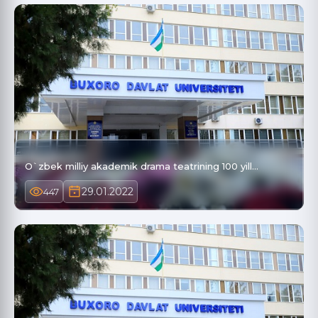
O`zbek milliy akademik drama teatrining 100 yill…
29.01.2022
447