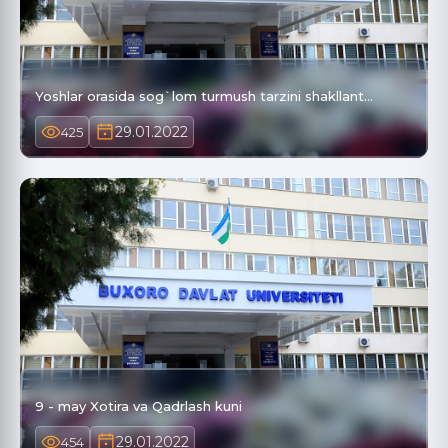
Yoshlar orasida sog`lom turmush tarzini shakllant…
29.01.2022
425
9 - may Xotira va Qadrlash kuni
29.01.2022
454