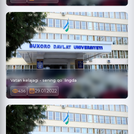
Vatan kelajagi - sening qo`lingda
29.01.2022
436