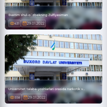
Baxtim shul-o`zbekning Zulfiyasiman
29.01.2022
431
Universitet talaba-yoshlarlari orasida narkotik v…
29.01.2022
358