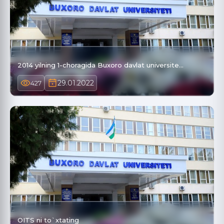
2014 yilning 1-choragida Buxoro davlat universite…
29.01.2022
427
OITS ni to`xtating